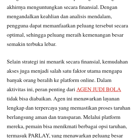
akhirnya menguntungkan secara finansial. Dengan
mengandalkan keahlian dan analisis mendalam,
pengguna dapat memanfaatkan peluang tersebut secara
optimal, sehingga peluang meraih kemenangan besar
semakin terbuka lebar.
Selain strategi ini menarik secara finansial, kemudahan
akses juga menjadi salah satu faktor utama mengapa
banyak orang beralih ke platform online. Dalam
aktivitas ini, peran penting dari
AGEN JUDI BOLA
tidak bisa diabaikan. Agen ini menawarkan layanan
lengkap dan terpercaya yang memastikan proses taruhan
berlangsung aman dan transparan. Melalui platform
mereka, pemain bisa menikmati berbagai opsi taruhan,
termasuk PARLAY, yang menawarkan peluang besar