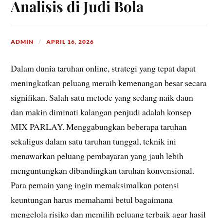
Analisis di Judi Bola
ADMIN
APRIL 16, 2026
Dalam dunia taruhan online, strategi yang tepat dapat
meningkatkan peluang meraih kemenangan besar secara
signifikan. Salah satu metode yang sedang naik daun
dan makin diminati kalangan penjudi adalah konsep
MIX PARLAY. Menggabungkan beberapa taruhan
sekaligus dalam satu taruhan tunggal, teknik ini
menawarkan peluang pembayaran yang jauh lebih
menguntungkan dibandingkan taruhan konvensional.
Para pemain yang ingin memaksimalkan potensi
keuntungan harus memahami betul bagaimana
mengelola risiko dan memilih peluang terbaik agar hasil