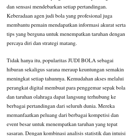
dan sensasi mendebarkan setiap pertandingan.
Keberadaan agen judi bola yang profesional juga
membantu pemain mendapatkan informasi akurat serta
tips yang berguna untuk menempatkan taruhan dengan
percaya diri dan strategi matang.
Tidak hanya itu, popularitas JUDI BOLA sebagai
hiburan sekaligus sarana meraup keuntungan semakin
meningkat setiap tahunnya. Kemudahan akses melalui
perangkat digital membuat para penggemar sepak bola
dan taruhan olahraga dapat langsung terhubung ke
berbagai pertandingan dari seluruh dunia. Mereka
memanfaatkan peluang dari berbagai kompetisi dan
event besar untuk menempatkan taruhan yang tepat
sasaran. Dengan kombinasi analisis statistik dan intuisi