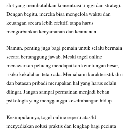
slot yang membutuhkan konsentrasi tinggi dan strategi.
Dengan begitu, mereka bisa mengelola waktu dan
keuangan secara lebih efektif, tanpa harus
mengorbankan kenyamanan dan keamanan.
Namun, penting juga bagi pemain untuk selalu bermain
secara bertanggung jawab. Meski togel online
menawarkan peluang mendapatkan keuntungan besar,
risiko kekalahan tetap ada. Memahami karakteristik diri
dan batasan pribadi merupakan hal yang harus selalu
diingat. Jangan sampai permainan menjadi beban
psikologis yang mengganggu keseimbangan hidup.
Kesimpulannya, togel online seperti atas4d
menyediakan solusi praktis dan lengkap bagi pecinta