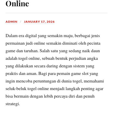
Online
ADMIN
JANUARY 17, 2026
Dalam era digital yang semakin maju, berbagai jenis
permainan judi online semakin diminati oleh pecinta
game dan taruhan. Salah satu yang sedang naik daun
adalah togel online, sebuah bentuk perjudian angka
yang dilakukan secara daring dengan sistem yang
praktis dan aman. Bagi para pemain game slot yang
ingin mencoba peruntungan di dunia togel, memahami
seluk-beluk togel online menjadi langkah penting agar
bisa bermain dengan lebih percaya diri dan penuh
strategi.