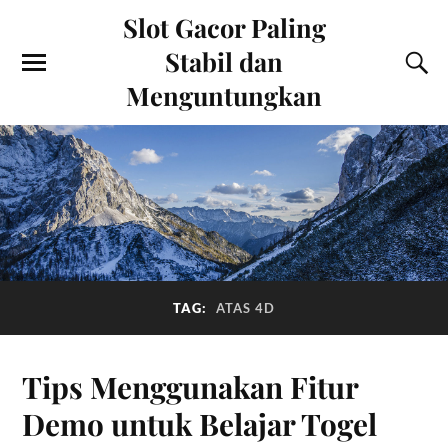
Slot Gacor Paling
Stabil dan
Menguntungkan
TAG:
ATAS 4D
Tips Menggunakan Fitur
Demo untuk Belajar Togel