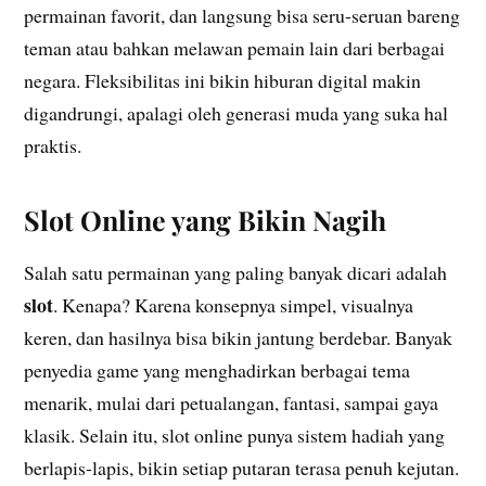
permainan favorit, dan langsung bisa seru-seruan bareng
teman atau bahkan melawan pemain lain dari berbagai
negara. Fleksibilitas ini bikin hiburan digital makin
digandrungi, apalagi oleh generasi muda yang suka hal
praktis.
Slot Online yang Bikin Nagih
Salah satu permainan yang paling banyak dicari adalah
slot
. Kenapa? Karena konsepnya simpel, visualnya
keren, dan hasilnya bisa bikin jantung berdebar. Banyak
penyedia game yang menghadirkan berbagai tema
menarik, mulai dari petualangan, fantasi, sampai gaya
klasik. Selain itu, slot online punya sistem hadiah yang
berlapis-lapis, bikin setiap putaran terasa penuh kejutan.