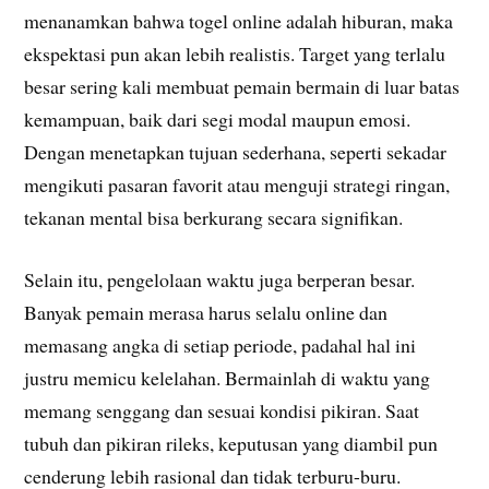
menanamkan bahwa togel online adalah hiburan, maka
ekspektasi pun akan lebih realistis. Target yang terlalu
besar sering kali membuat pemain bermain di luar batas
kemampuan, baik dari segi modal maupun emosi.
Dengan menetapkan tujuan sederhana, seperti sekadar
mengikuti pasaran favorit atau menguji strategi ringan,
tekanan mental bisa berkurang secara signifikan.
Selain itu, pengelolaan waktu juga berperan besar.
Banyak pemain merasa harus selalu online dan
memasang angka di setiap periode, padahal hal ini
justru memicu kelelahan. Bermainlah di waktu yang
memang senggang dan sesuai kondisi pikiran. Saat
tubuh dan pikiran rileks, keputusan yang diambil pun
cenderung lebih rasional dan tidak terburu-buru.