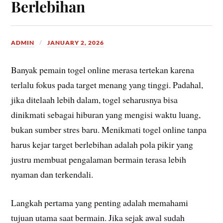
Berlebihan
ADMIN
JANUARY 2, 2026
Banyak pemain togel online merasa tertekan karena
terlalu fokus pada target menang yang tinggi. Padahal,
jika ditelaah lebih dalam, togel seharusnya bisa
dinikmati sebagai hiburan yang mengisi waktu luang,
bukan sumber stres baru. Menikmati togel online tanpa
harus kejar target berlebihan adalah pola pikir yang
justru membuat pengalaman bermain terasa lebih
nyaman dan terkendali.
Langkah pertama yang penting adalah memahami
tujuan utama saat bermain. Jika sejak awal sudah