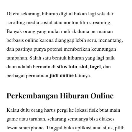
Di era sekarang, hiburan digital bukan lagi sekadar
scrolling media sosial atau nonton film streaming.
Banyak orang yang mulai melirik dunia permainan
berbasis online karena dianggap lebih seru, menantang,
dan pastinya punya potensi memberikan keuntungan
tambahan. Salah satu bentuk hiburan yang lagi naik
situs toto
slot
togel
daun adalah bermain di
,
,
, dan
judi online
berbagai permainan
lainnya.
Perkembangan Hiburan Online
Kalau dulu orang harus pergi ke lokasi fisik buat main
game atau taruhan, sekarang semuanya bisa diakses
lewat smartphone. Tinggal buka aplikasi atau situs, pilih