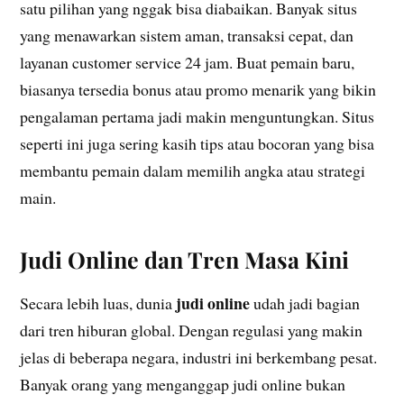
satu pilihan yang nggak bisa diabaikan. Banyak situs
yang menawarkan sistem aman, transaksi cepat, dan
layanan customer service 24 jam. Buat pemain baru,
biasanya tersedia bonus atau promo menarik yang bikin
pengalaman pertama jadi makin menguntungkan. Situs
seperti ini juga sering kasih tips atau bocoran yang bisa
membantu pemain dalam memilih angka atau strategi
main.
Judi Online dan Tren Masa Kini
judi online
Secara lebih luas, dunia
udah jadi bagian
dari tren hiburan global. Dengan regulasi yang makin
jelas di beberapa negara, industri ini berkembang pesat.
Banyak orang yang menganggap judi online bukan