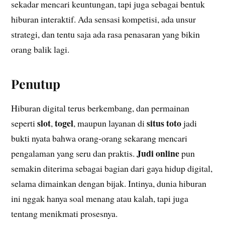
sekadar mencari keuntungan, tapi juga sebagai bentuk
hiburan interaktif. Ada sensasi kompetisi, ada unsur
strategi, dan tentu saja ada rasa penasaran yang bikin
orang balik lagi.
Penutup
Hiburan digital terus berkembang, dan permainan
slot
togel
situs toto
seperti
,
, maupun layanan di
jadi
bukti nyata bahwa orang-orang sekarang mencari
Judi online
pengalaman yang seru dan praktis.
pun
semakin diterima sebagai bagian dari gaya hidup digital,
selama dimainkan dengan bijak. Intinya, dunia hiburan
ini nggak hanya soal menang atau kalah, tapi juga
tentang menikmati prosesnya.