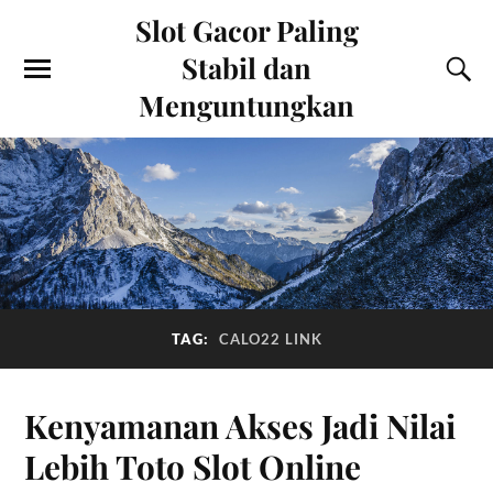
Slot Gacor Paling
Stabil dan
Menguntungkan
TAG:
CALO22 LINK
Kenyamanan Akses Jadi Nilai
Lebih Toto Slot Online