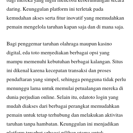
daring. Keunggulan platform ini terletak pada
kemudahan akses serta fitur inovatif yang memudahkan
pemain mengelola taruhan kapan saja dan di mana saja.
Bagi penggemar taruhan olahraga maupun kasino
digital, eda toto menyediakan berbagai opsi yang
mampu memenuhi kebutuhan berbagai kalangan. Situs
ini dikenal karena kecepatan transaksi dan proses
pendaftaran yang simpel, sehingga pengguna tidak perlu
menunggu lama untuk memulai petualangan mereka di
dunia perjudian online. Selain itu, edatoto login yang
mudah diakses dari berbagai perangkat memudahkan
pemain untuk tetap terhubung dan melakukan aktivitas
taruhan tanpa hambatan. Keunggulan ini menjadikan
platform tersebut sebagai pilihan utama untuk