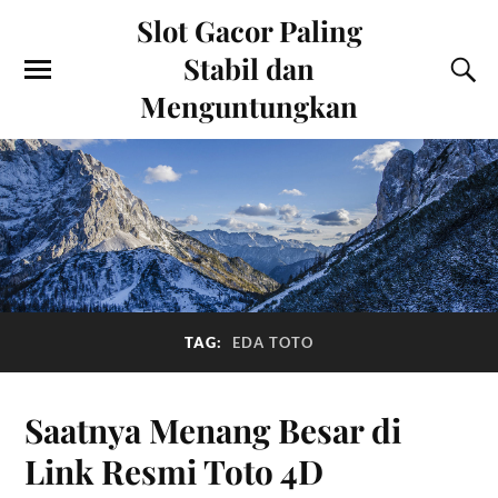
Slot Gacor Paling
Stabil dan
Menguntungkan
TAG:
EDA TOTO
Saatnya Menang Besar di
Link Resmi Toto 4D