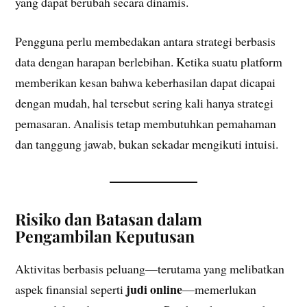
yang dapat berubah secara dinamis.
Pengguna perlu membedakan antara strategi berbasis
data dengan harapan berlebihan. Ketika suatu platform
memberikan kesan bahwa keberhasilan dapat dicapai
dengan mudah, hal tersebut sering kali hanya strategi
pemasaran. Analisis tetap membutuhkan pemahaman
dan tanggung jawab, bukan sekadar mengikuti intuisi.
Risiko dan Batasan dalam
Pengambilan Keputusan
Aktivitas berbasis peluang—terutama yang melibatkan
judi online
aspek finansial seperti
—memerlukan