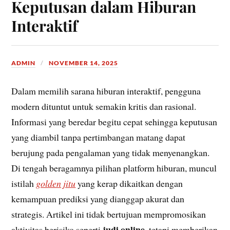
Keputusan dalam Hiburan
Interaktif
ADMIN
NOVEMBER 14, 2025
Dalam memilih sarana hiburan interaktif, pengguna
modern dituntut untuk semakin kritis dan rasional.
Informasi yang beredar begitu cepat sehingga keputusan
yang diambil tanpa pertimbangan matang dapat
berujung pada pengalaman yang tidak menyenangkan.
Di tengah beragamnya pilihan platform hiburan, muncul
istilah
golden jitu
yang kerap dikaitkan dengan
kemampuan prediksi yang dianggap akurat dan
strategis. Artikel ini tidak bertujuan mempromosikan
judi online
aktivitas berisiko seperti
, tetapi memberikan