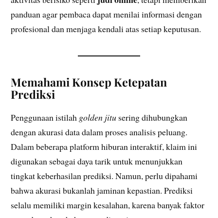
panduan agar pembaca dapat menilai informasi dengan
profesional dan menjaga kendali atas setiap keputusan.
Memahami Konsep Ketepatan
Prediksi
Penggunaan istilah
golden jitu
sering dihubungkan
dengan akurasi data dalam proses analisis peluang.
Dalam beberapa platform hiburan interaktif, klaim ini
digunakan sebagai daya tarik untuk menunjukkan
tingkat keberhasilan prediksi. Namun, perlu dipahami
bahwa akurasi bukanlah jaminan kepastian. Prediksi
selalu memiliki margin kesalahan, karena banyak faktor