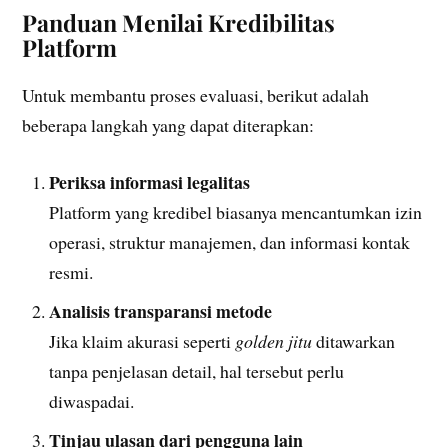
Panduan Menilai Kredibilitas
Platform
Untuk membantu proses evaluasi, berikut adalah
beberapa langkah yang dapat diterapkan:
Periksa informasi legalitas
Platform yang kredibel biasanya mencantumkan izin
operasi, struktur manajemen, dan informasi kontak
resmi.
Analisis transparansi metode
Jika klaim akurasi seperti
golden jitu
ditawarkan
tanpa penjelasan detail, hal tersebut perlu
diwaspadai.
Tinjau ulasan dari pengguna lain