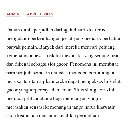
ADMIN
APRIL 1, 2026
Dalam dunia perjudian daring, industri slot terus
mengalami perkembangan pesat yang menarik perhatian
banyak pemain. Banyak dari mereka mencari peluang
kemenangan besar melalui mesin slot yang sedang tren
dan dikenal sebagai slot gacor. Fenomena ini membuat
para penjudi semakin antusias mencoba peruntungan
mereka, terutama jika mereka dapat mengakses link slot
gacor yang terpercaya dan aman. Situs slot gacor kini
menjadi pilihan utama bagi mereka yang ingin
merasakan sensasi kemenangan tanpa harus khawatir
akan keamanan data atau keadilan permainan.