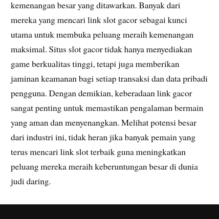
kemenangan besar yang ditawarkan. Banyak dari
mereka yang mencari link slot gacor sebagai kunci
utama untuk membuka peluang meraih kemenangan
maksimal. Situs slot gacor tidak hanya menyediakan
game berkualitas tinggi, tetapi juga memberikan
jaminan keamanan bagi setiap transaksi dan data pribadi
pengguna. Dengan demikian, keberadaan link gacor
sangat penting untuk memastikan pengalaman bermain
yang aman dan menyenangkan. Melihat potensi besar
dari industri ini, tidak heran jika banyak pemain yang
terus mencari link slot terbaik guna meningkatkan
peluang mereka meraih keberuntungan besar di dunia
judi daring.