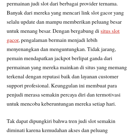
permainan judi slot dari berbagai provider ternama.
Banyak dari mereka yang mencari link slot gacor yang
selalu update dan mampu memberikan peluang besar
untuk menang besar. Dengan bergabung di
situs slot
gacor
, pengalaman bermain menjadi lebih
menyenangkan dan menguntungkan. Tidak jarang,
pemain mendapatkan jackpot berlipat ganda dari
permainan yang mereka mainkan di situs yang memang
terkenal dengan reputasi baik dan layanan customer
support profesional. Keunggulan ini membuat para
penjudi merasa semakin percaya diri dan termotivasi
untuk mencoba keberuntungan mereka setiap hari.
Tak dapat dipungkiri bahwa tren judi slot semakin
diminati karena kemudahan akses dan peluang