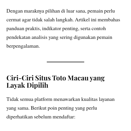
Dengan maraknya pilihan di luar sana, pemain perlu
cermat agar tidak salah langkah. Artikel ini membahas
panduan praktis, indikator penting, serta contoh
pendekatan analisis yang sering digunakan pemain
berpengalaman.
Ciri-Ciri Situs Toto Macau yang
Layak Dipilih
Tidak semua platform menawarkan kualitas layanan
yang sama. Berikut poin penting yang perlu
diperhatikan sebelum mendaftar: