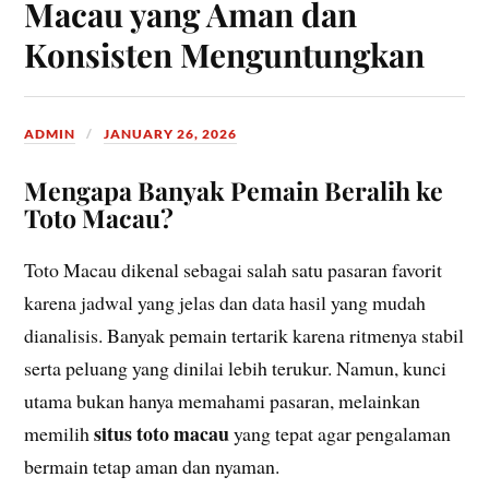
Macau yang Aman dan
Konsisten Menguntungkan
ADMIN
JANUARY 26, 2026
Mengapa Banyak Pemain Beralih ke
Toto Macau?
Toto Macau dikenal sebagai salah satu pasaran favorit
karena jadwal yang jelas dan data hasil yang mudah
dianalisis. Banyak pemain tertarik karena ritmenya stabil
serta peluang yang dinilai lebih terukur. Namun, kunci
utama bukan hanya memahami pasaran, melainkan
situs toto macau
memilih
yang tepat agar pengalaman
bermain tetap aman dan nyaman.