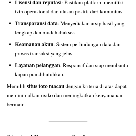
Lisensi dan reputasi
: Pastikan platform memiliki
izin operasional dan ulasan positif dari komunitas.
Transparansi data
: Menyediakan arsip hasil yang
lengkap dan mudah diakses.
Keamanan akun
: Sistem perlindungan data dan
proses transaksi yang jelas.
Layanan pelanggan
: Responsif dan siap membantu
kapan pun dibutuhkan.
situs toto macau
Memilih
dengan kriteria di atas dapat
meminimalkan risiko dan meningkatkan kenyamanan
bermain.