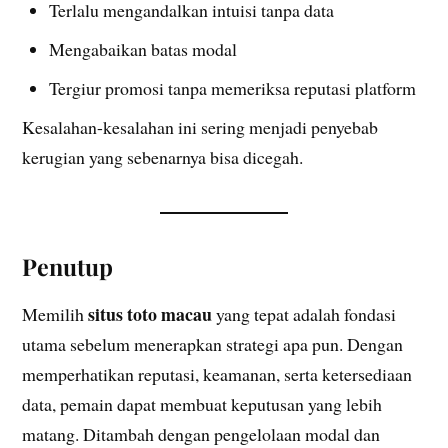
Terlalu mengandalkan intuisi tanpa data
Mengabaikan batas modal
Tergiur promosi tanpa memeriksa reputasi platform
Kesalahan-kesalahan ini sering menjadi penyebab
kerugian yang sebenarnya bisa dicegah.
Penutup
situs toto macau
Memilih
yang tepat adalah fondasi
utama sebelum menerapkan strategi apa pun. Dengan
memperhatikan reputasi, keamanan, serta ketersediaan
data, pemain dapat membuat keputusan yang lebih
matang. Ditambah dengan pengelolaan modal dan