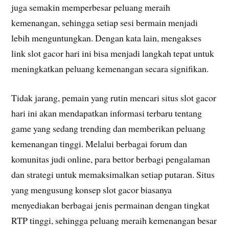
juga semakin memperbesar peluang meraih
kemenangan, sehingga setiap sesi bermain menjadi
lebih menguntungkan. Dengan kata lain, mengakses
link slot gacor hari ini bisa menjadi langkah tepat untuk
meningkatkan peluang kemenangan secara signifikan.
Tidak jarang, pemain yang rutin mencari situs slot gacor
hari ini akan mendapatkan informasi terbaru tentang
game yang sedang trending dan memberikan peluang
kemenangan tinggi. Melalui berbagai forum dan
komunitas judi online, para bettor berbagi pengalaman
dan strategi untuk memaksimalkan setiap putaran. Situs
yang mengusung konsep slot gacor biasanya
menyediakan berbagai jenis permainan dengan tingkat
RTP tinggi, sehingga peluang meraih kemenangan besar