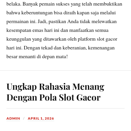
belaka. Banyak pemain sukses yang telah membuktikan
bahwa keberuntungan bisa diraih kapan saja melalui
permainan ini. Jadi, pastikan Anda tidak melewatkan
kesempatan emas hari ini dan manfaatkan semua
keunggulan yang ditawarkan oleh platform slot gacor
hari ini. Dengan tekad dan keberanian, kemenangan
besar menanti di depan mata!
Ungkap Rahasia Menang
Dengan Pola Slot Gacor
ADMIN
APRIL 1, 2026