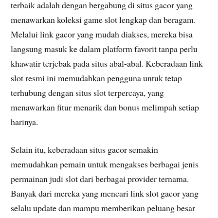
terbaik adalah dengan bergabung di situs gacor yang
menawarkan koleksi game slot lengkap dan beragam.
Melalui link gacor yang mudah diakses, mereka bisa
langsung masuk ke dalam platform favorit tanpa perlu
khawatir terjebak pada situs abal-abal. Keberadaan link
slot resmi ini memudahkan pengguna untuk tetap
terhubung dengan situs slot terpercaya, yang
menawarkan fitur menarik dan bonus melimpah setiap
harinya.
Selain itu, keberadaan situs gacor semakin
memudahkan pemain untuk mengakses berbagai jenis
permainan judi slot dari berbagai provider ternama.
Banyak dari mereka yang mencari link slot gacor yang
selalu update dan mampu memberikan peluang besar