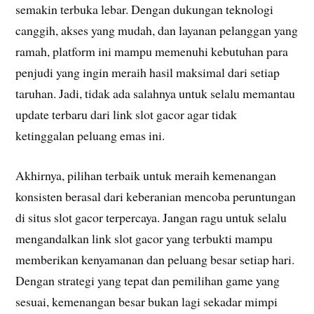
semakin terbuka lebar. Dengan dukungan teknologi
canggih, akses yang mudah, dan layanan pelanggan yang
ramah, platform ini mampu memenuhi kebutuhan para
penjudi yang ingin meraih hasil maksimal dari setiap
taruhan. Jadi, tidak ada salahnya untuk selalu memantau
update terbaru dari link slot gacor agar tidak
ketinggalan peluang emas ini.
Akhirnya, pilihan terbaik untuk meraih kemenangan
konsisten berasal dari keberanian mencoba peruntungan
di situs slot gacor terpercaya. Jangan ragu untuk selalu
mengandalkan link slot gacor yang terbukti mampu
memberikan kenyamanan dan peluang besar setiap hari.
Dengan strategi yang tepat dan pemilihan game yang
sesuai, kemenangan besar bukan lagi sekadar mimpi