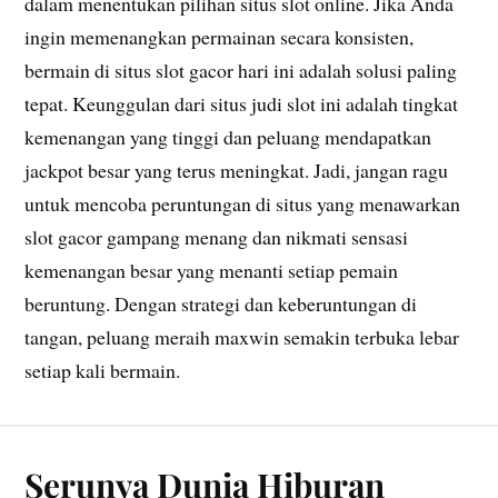
dalam menentukan pilihan situs slot online. Jika Anda
ingin memenangkan permainan secara konsisten,
bermain di situs slot gacor hari ini adalah solusi paling
tepat. Keunggulan dari situs judi slot ini adalah tingkat
kemenangan yang tinggi dan peluang mendapatkan
jackpot besar yang terus meningkat. Jadi, jangan ragu
untuk mencoba peruntungan di situs yang menawarkan
slot gacor gampang menang dan nikmati sensasi
kemenangan besar yang menanti setiap pemain
beruntung. Dengan strategi dan keberuntungan di
tangan, peluang meraih maxwin semakin terbuka lebar
setiap kali bermain.
Serunya Dunia Hiburan