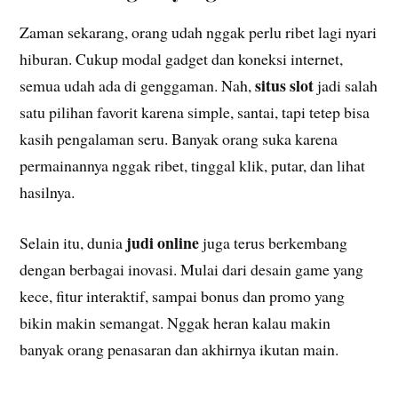
Zaman sekarang, orang udah nggak perlu ribet lagi nyari
hiburan. Cukup modal gadget dan koneksi internet,
situs slot
semua udah ada di genggaman. Nah,
jadi salah
satu pilihan favorit karena simple, santai, tapi tetep bisa
kasih pengalaman seru. Banyak orang suka karena
permainannya nggak ribet, tinggal klik, putar, dan lihat
hasilnya.
judi online
Selain itu, dunia
juga terus berkembang
dengan berbagai inovasi. Mulai dari desain game yang
kece, fitur interaktif, sampai bonus dan promo yang
bikin makin semangat. Nggak heran kalau makin
banyak orang penasaran dan akhirnya ikutan main.