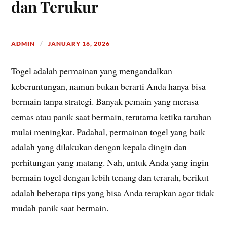
dan Terukur
ADMIN
JANUARY 16, 2026
Togel adalah permainan yang mengandalkan
keberuntungan, namun bukan berarti Anda hanya bisa
bermain tanpa strategi. Banyak pemain yang merasa
cemas atau panik saat bermain, terutama ketika taruhan
mulai meningkat. Padahal, permainan togel yang baik
adalah yang dilakukan dengan kepala dingin dan
perhitungan yang matang. Nah, untuk Anda yang ingin
bermain togel dengan lebih tenang dan terarah, berikut
adalah beberapa tips yang bisa Anda terapkan agar tidak
mudah panik saat bermain.