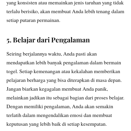
yang konsisten atau memainkan jenis taruhan yang tidak
terlalu berisiko, akan membuat Anda lebih tenang dalam
setiap putaran permainan.
5.
Belajar dari Pengalaman
Seiring berjalannya waktu, Anda pasti akan
mendapatkan lebih banyak pengalaman dalam bermain
togel. Setiap kemenangan atau kekalahan memberikan
pelajaran berharga yang bisa diterapkan di masa depan.
Jangan biarkan kegagalan membuat Anda panik,
melainkan jadikan itu sebagai bagian dari proses belajar.
Dengan memiliki pengalaman, Anda akan semakin
terlatih dalam mengendalikan emosi dan membuat
keputusan yang lebih baik di setiap kesempatan.