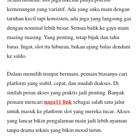
kemenangan yang variatif. Ada yang suka main dengan
taruhan kecil tapi konsisten, ada juga yang langsung gas
dengan nominal lebih besar. Semua balik ke gaya main
masing-masing. Yang penting, tetap bijak dan tahu
batas. Ingat, slot itu hiburan, bukan ajang balas dendam
ke saldo.
Dalam memilih tempat bermain, pemain biasanya cari
platform yang stabil, cepat, dan mudah diakses. Di
sinilah peran akses yang praktis jadi penting. Banyak
naga11 link
pemain mencari
sebagai salah satu jalur
untuk masuk ke platform slot yang mereka incar. Akses
yang lancar bikin pengalaman main jadi lebih nyaman
tanpa drama teknis yang bikin mood turun.