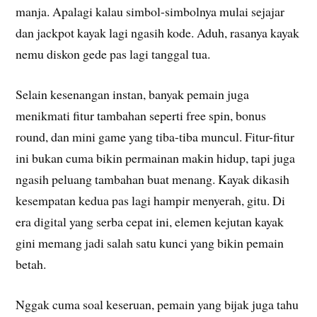
manja. Apalagi kalau simbol-simbolnya mulai sejajar
dan jackpot kayak lagi ngasih kode. Aduh, rasanya kayak
nemu diskon gede pas lagi tanggal tua.
Selain kesenangan instan, banyak pemain juga
menikmati fitur tambahan seperti free spin, bonus
round, dan mini game yang tiba-tiba muncul. Fitur-fitur
ini bukan cuma bikin permainan makin hidup, tapi juga
ngasih peluang tambahan buat menang. Kayak dikasih
kesempatan kedua pas lagi hampir menyerah, gitu. Di
era digital yang serba cepat ini, elemen kejutan kayak
gini memang jadi salah satu kunci yang bikin pemain
betah.
Nggak cuma soal keseruan, pemain yang bijak juga tahu