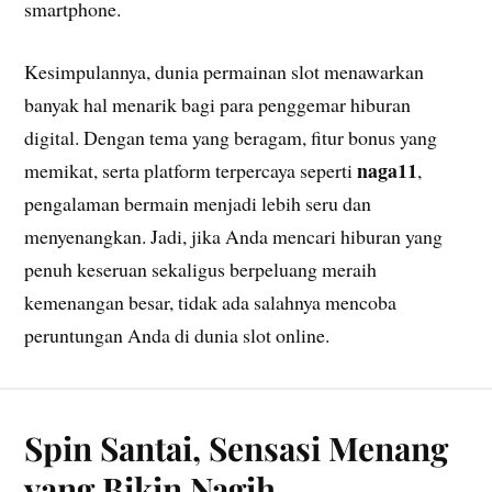
smartphone.
Kesimpulannya, dunia permainan slot menawarkan
banyak hal menarik bagi para penggemar hiburan
digital. Dengan tema yang beragam, fitur bonus yang
naga11
memikat, serta platform terpercaya seperti
,
pengalaman bermain menjadi lebih seru dan
menyenangkan. Jadi, jika Anda mencari hiburan yang
penuh keseruan sekaligus berpeluang meraih
kemenangan besar, tidak ada salahnya mencoba
peruntungan Anda di dunia slot online.
Spin Santai, Sensasi Menang
yang Bikin Nagih