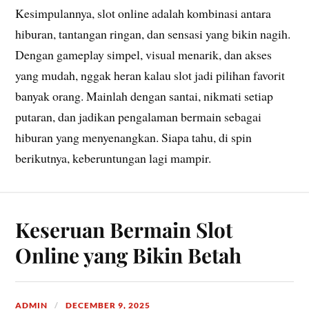
Kesimpulannya, slot online adalah kombinasi antara
hiburan, tantangan ringan, dan sensasi yang bikin nagih.
Dengan gameplay simpel, visual menarik, dan akses
yang mudah, nggak heran kalau slot jadi pilihan favorit
banyak orang. Mainlah dengan santai, nikmati setiap
putaran, dan jadikan pengalaman bermain sebagai
hiburan yang menyenangkan. Siapa tahu, di spin
berikutnya, keberuntungan lagi mampir.
Keseruan Bermain Slot
Online yang Bikin Betah
ADMIN
DECEMBER 9, 2025