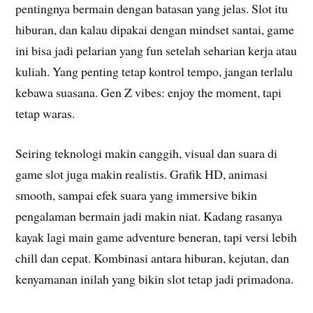
pentingnya bermain dengan batasan yang jelas. Slot itu
hiburan, dan kalau dipakai dengan mindset santai, game
ini bisa jadi pelarian yang fun setelah seharian kerja atau
kuliah. Yang penting tetap kontrol tempo, jangan terlalu
kebawa suasana. Gen Z vibes: enjoy the moment, tapi
tetap waras.
Seiring teknologi makin canggih, visual dan suara di
game slot juga makin realistis. Grafik HD, animasi
smooth, sampai efek suara yang immersive bikin
pengalaman bermain jadi makin niat. Kadang rasanya
kayak lagi main game adventure beneran, tapi versi lebih
chill dan cepat. Kombinasi antara hiburan, kejutan, dan
kenyamanan inilah yang bikin slot tetap jadi primadona.