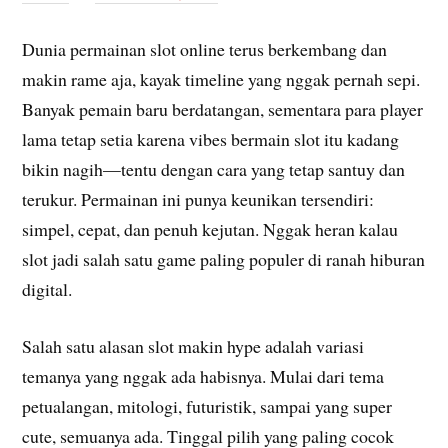
Dunia permainan slot online terus berkembang dan
makin rame aja, kayak timeline yang nggak pernah sepi.
Banyak pemain baru berdatangan, sementara para player
lama tetap setia karena vibes bermain slot itu kadang
bikin nagih—tentu dengan cara yang tetap santuy dan
terukur. Permainan ini punya keunikan tersendiri:
simpel, cepat, dan penuh kejutan. Nggak heran kalau
slot jadi salah satu game paling populer di ranah hiburan
digital.
Salah satu alasan slot makin hype adalah variasi
temanya yang nggak ada habisnya. Mulai dari tema
petualangan, mitologi, futuristik, sampai yang super
cute, semuanya ada. Tinggal pilih yang paling cocok