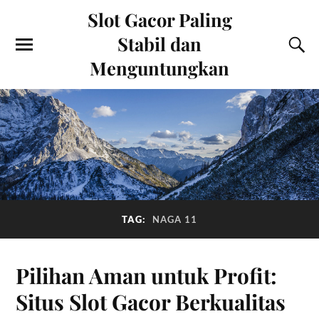
Slot Gacor Paling
Stabil dan
Menguntungkan
TAG:
NAGA 11
Pilihan Aman untuk Profit:
Situs Slot Gacor Berkualitas