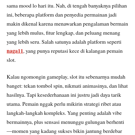
sama mood lo hari itu. Nah, di tengah banyaknya pilihan
ini, beberapa platform dan penyedia permainan jadi
makin dikenal karena menawarkan pengalaman bermain
yang lebih mulus, fitur lengkap, dan peluang menang
yang lebih seru. Salah satunya adalah platform seperti
naga11
, yang punya reputasi kece di kalangan pemain
slot.
Kalau ngomongin gameplay, slot itu sebenarnya mudah
banget: tekan tombol spin, nikmati animasinya, dan lihat
hasilnya. Tapi kesederhanaan ini justru jadi daya tarik
utama. Pemain nggak perlu mikirin strategi ribet atau
langkah-langkah kompleks. Yang penting adalah vibe
bermainnya, plus sensasi menunggu gulungan berhenti
—momen yang kadang sukses bikin jantung berdebar