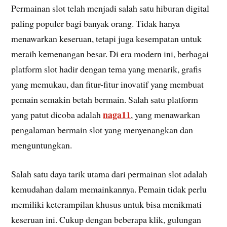
Permainan slot telah menjadi salah satu hiburan digital
paling populer bagi banyak orang. Tidak hanya
menawarkan keseruan, tetapi juga kesempatan untuk
meraih kemenangan besar. Di era modern ini, berbagai
platform slot hadir dengan tema yang menarik, grafis
yang memukau, dan fitur-fitur inovatif yang membuat
pemain semakin betah bermain. Salah satu platform
naga11
yang patut dicoba adalah
, yang menawarkan
pengalaman bermain slot yang menyenangkan dan
menguntungkan.
Salah satu daya tarik utama dari permainan slot adalah
kemudahan dalam memainkannya. Pemain tidak perlu
memiliki keterampilan khusus untuk bisa menikmati
keseruan ini. Cukup dengan beberapa klik, gulungan