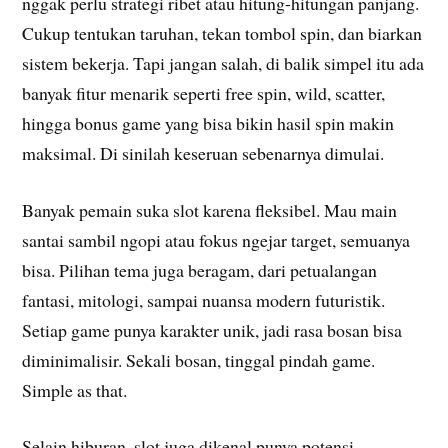
nggak perlu strategi ribet atau hitung-hitungan panjang.
Cukup tentukan taruhan, tekan tombol spin, dan biarkan
sistem bekerja. Tapi jangan salah, di balik simpel itu ada
banyak fitur menarik seperti free spin, wild, scatter,
hingga bonus game yang bisa bikin hasil spin makin
maksimal. Di sinilah keseruan sebenarnya dimulai.
Banyak pemain suka slot karena fleksibel. Mau main
santai sambil ngopi atau fokus ngejar target, semuanya
bisa. Pilihan tema juga beragam, dari petualangan
fantasi, mitologi, sampai nuansa modern futuristik.
Setiap game punya karakter unik, jadi rasa bosan bisa
diminimalisir. Sekali bosan, tinggal pindah game.
Simple as that.
Selain hiburan, slot juga dikenal punya potensi