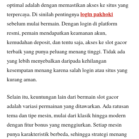
optimal adalah dengan memastikan akses ke situs yang
login pakhoki
terpercaya. Di sinilah pentingnya
sebelum mulai bermain. Dengan login di platform
resmi, pemain mendapatkan keamanan akun,
kemudahan deposit, dan tentu saja, akses ke slot gacor
terbaik yang punya peluang menang tinggi. Tidak ada
yang lebih menyebalkan daripada kehilangan
kesempatan menang karena salah login atau situs yang
kurang aman.
Selain itu, keuntungan lain dari bermain slot gacor
adalah variasi permainan yang ditawarkan. Ada ratusan
tema dan tipe mesin, mulai dari klasik hingga modern
dengan fitur bonus yang menggiurkan. Setiap mesin
punya karakteristik berbeda, sehingga strategi menang