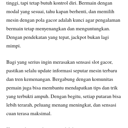
tinggi, tapi tetap butuh kontrol diri. Bermain dengan
modal yang sesuai, tahu kapan berhenti, dan memilih
mesin dengan pola gacor adalah kunci agar pengalaman
bermain tetap menyenangkan dan menguntungkan.
Dengan pendekatan yang tepat, jackpot bukan lagi
mimpi.
Bagi yang serius ingin merasakan sensasi slot gacor,
pastikan selalu update informasi seputar mesin terbaru
dan tren kemenangan. Bergabung dengan komunitas
pemain juga bisa membantu mendapatkan tips dan trik
yang terbukti ampuh. Dengan begitu, setiap putaran bisa
lebih terarah, peluang menang meningkat, dan sensasi
cuan terasa maksimal.