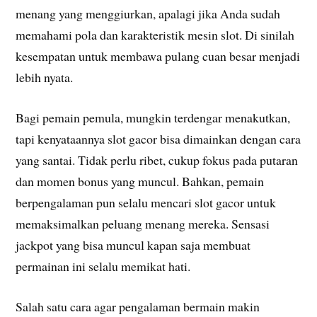
menang yang menggiurkan, apalagi jika Anda sudah
memahami pola dan karakteristik mesin slot. Di sinilah
kesempatan untuk membawa pulang cuan besar menjadi
lebih nyata.
Bagi pemain pemula, mungkin terdengar menakutkan,
tapi kenyataannya slot gacor bisa dimainkan dengan cara
yang santai. Tidak perlu ribet, cukup fokus pada putaran
dan momen bonus yang muncul. Bahkan, pemain
berpengalaman pun selalu mencari slot gacor untuk
memaksimalkan peluang menang mereka. Sensasi
jackpot yang bisa muncul kapan saja membuat
permainan ini selalu memikat hati.
Salah satu cara agar pengalaman bermain makin