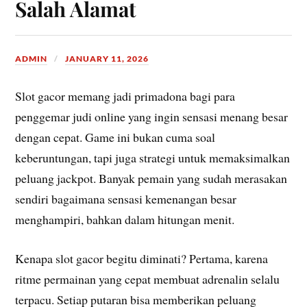
Salah Alamat
ADMIN
JANUARY 11, 2026
Slot gacor memang jadi primadona bagi para
penggemar judi online yang ingin sensasi menang besar
dengan cepat. Game ini bukan cuma soal
keberuntungan, tapi juga strategi untuk memaksimalkan
peluang jackpot. Banyak pemain yang sudah merasakan
sendiri bagaimana sensasi kemenangan besar
menghampiri, bahkan dalam hitungan menit.
Kenapa slot gacor begitu diminati? Pertama, karena
ritme permainan yang cepat membuat adrenalin selalu
terpacu. Setiap putaran bisa memberikan peluang