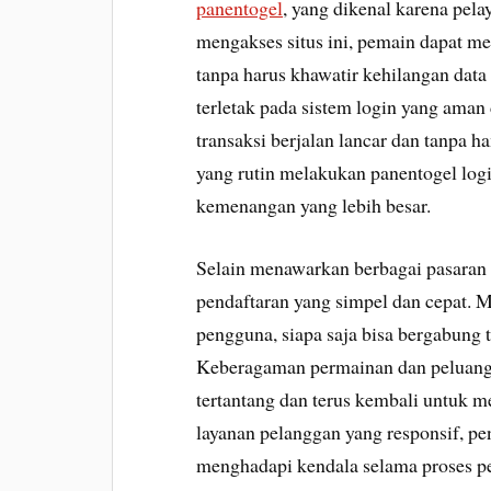
panentogel
, yang dikenal karena pela
mengakses situs ini, pemain dapat m
tanpa harus khawatir kehilangan data
terletak pada sistem login yang ama
transaksi berjalan lancar dan tanpa 
yang rutin melakukan panentogel log
kemenangan yang lebih besar.
Selain menawarkan berbagai pasaran to
pendaftaran yang simpel dan cepat. M
pengguna, siapa saja bisa bergabung
Keberagaman permainan dan peluang
tertantang dan terus kembali untuk
layanan pelanggan yang responsif, p
menghadapi kendala selama proses pe