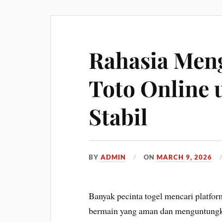
Rahasia Meng
Toto Online 
Stabil
BY
ADMIN
ON
MARCH 9, 2026
Banyak pecinta togel mencari platf
bermain yang aman dan menguntungkan