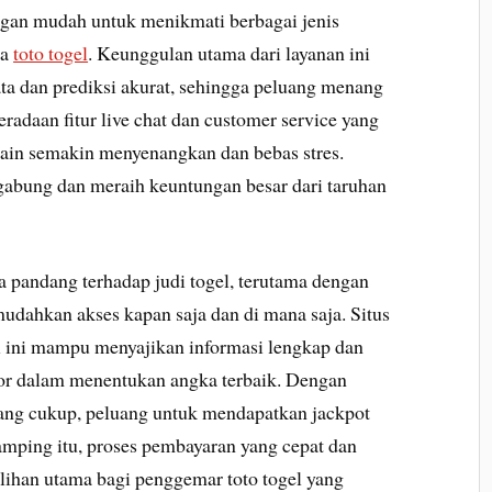
ngan mudah untuk menikmati berbagai jenis
ga
toto togel
. Keunggulan utama dari layanan ini
a dan prediksi akurat, sehingga peluang menang
eradaan fitur live chat dan customer service yang
in semakin menyenangkan dan bebas stres.
rgabung dan meraih keuntungan besar dari taruhan
a pandang terhadap judi togel, terutama dengan
mudahkan akses kapan saja dan di mana saja. Situs
 ini mampu menyajikan informasi lengkap dan
tor dalam menentukan angka terbaik. Dengan
ang cukup, peluang untuk mendapatkan jackpot
amping itu, proses pembayaran yang cepat dan
ilihan utama bagi penggemar toto togel yang