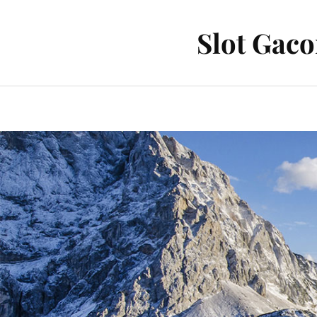
Slot Gaco