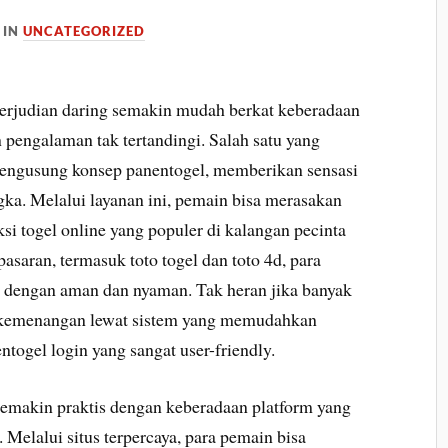
IN
UNCATEGORIZED
erjudian daring semakin mudah berkat keberadaan
pengalaman tak tertandingi. Salah satu yang
mengusung konsep panentogel, memberikan sensasi
ka. Melalui layanan ini, pemain bisa merasakan
si togel online yang populer di kalangan pecinta
pasaran, termasuk toto togel dan toto 4d, para
 dengan aman dan nyaman. Tak heran jika banyak
g kemenangan lewat sistem yang memudahkan
entogel login yang sangat user-friendly.
 semakin praktis dengan keberadaan platform yang
Melalui situs terpercaya, para pemain bisa