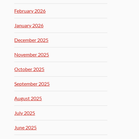
February 2026
January 2026
December 2025
November 2025
October 2025
September 2025
August 2025
July 2025
June 2025