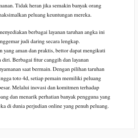
nan. Tidak heran jika semakin banyak orang
emaksimalkan peluang keuntungan mereka.
menyediakan berbagai layanan taruhan angka ini
gemar judi daring secara lengkap.
 yang aman dan praktis, bettor dapat mengikuti
 diri. Berbagai fitur canggih dan layanan
amanan saat bermain. Dengan pilihan taruhan
hingga toto 4d, setiap pemain memiliki peluang
esar. Melalui inovasi dan komitmen terhadap
bang dan menarik perhatian banyak pengguna yang
a di dunia perjudian online yang penuh peluang.