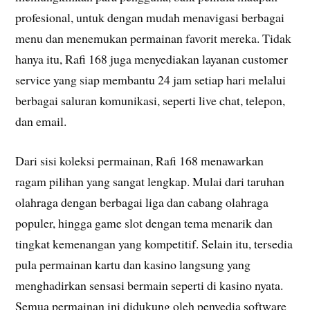
profesional, untuk dengan mudah menavigasi berbagai
menu dan menemukan permainan favorit mereka. Tidak
hanya itu, Rafi 168 juga menyediakan layanan customer
service yang siap membantu 24 jam setiap hari melalui
berbagai saluran komunikasi, seperti live chat, telepon,
dan email.
Dari sisi koleksi permainan, Rafi 168 menawarkan
ragam pilihan yang sangat lengkap. Mulai dari taruhan
olahraga dengan berbagai liga dan cabang olahraga
populer, hingga game slot dengan tema menarik dan
tingkat kemenangan yang kompetitif. Selain itu, tersedia
pula permainan kartu dan kasino langsung yang
menghadirkan sensasi bermain seperti di kasino nyata.
Semua permainan ini didukung oleh penyedia software