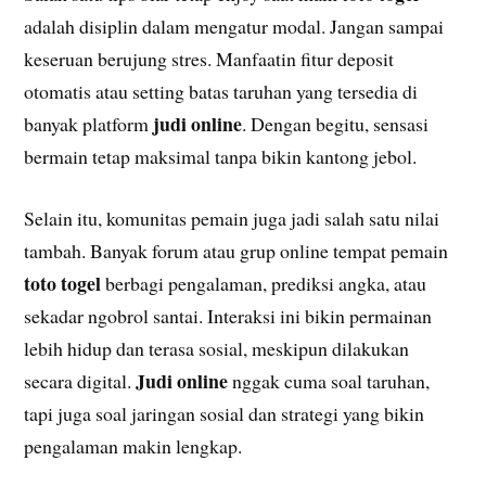
adalah disiplin dalam mengatur modal. Jangan sampai
keseruan berujung stres. Manfaatin fitur deposit
otomatis atau setting batas taruhan yang tersedia di
judi online
banyak platform
. Dengan begitu, sensasi
bermain tetap maksimal tanpa bikin kantong jebol.
Selain itu, komunitas pemain juga jadi salah satu nilai
tambah. Banyak forum atau grup online tempat pemain
toto togel
berbagi pengalaman, prediksi angka, atau
sekadar ngobrol santai. Interaksi ini bikin permainan
lebih hidup dan terasa sosial, meskipun dilakukan
Judi online
secara digital.
nggak cuma soal taruhan,
tapi juga soal jaringan sosial dan strategi yang bikin
pengalaman makin lengkap.