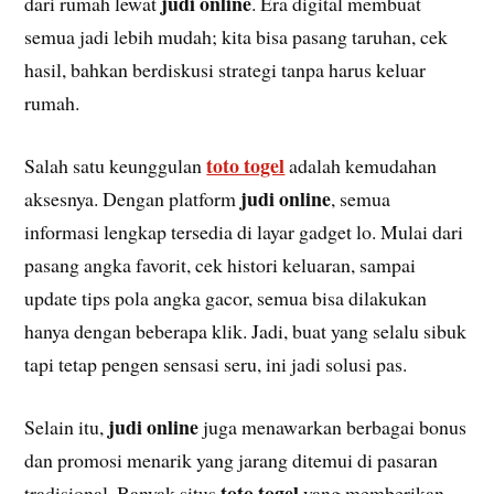
judi online
dari rumah lewat
. Era digital membuat
semua jadi lebih mudah; kita bisa pasang taruhan, cek
hasil, bahkan berdiskusi strategi tanpa harus keluar
rumah.
toto togel
Salah satu keunggulan
adalah kemudahan
judi online
aksesnya. Dengan platform
, semua
informasi lengkap tersedia di layar gadget lo. Mulai dari
pasang angka favorit, cek histori keluaran, sampai
update tips pola angka gacor, semua bisa dilakukan
hanya dengan beberapa klik. Jadi, buat yang selalu sibuk
tapi tetap pengen sensasi seru, ini jadi solusi pas.
judi online
Selain itu,
juga menawarkan berbagai bonus
dan promosi menarik yang jarang ditemui di pasaran
toto togel
tradisional. Banyak situs
yang memberikan