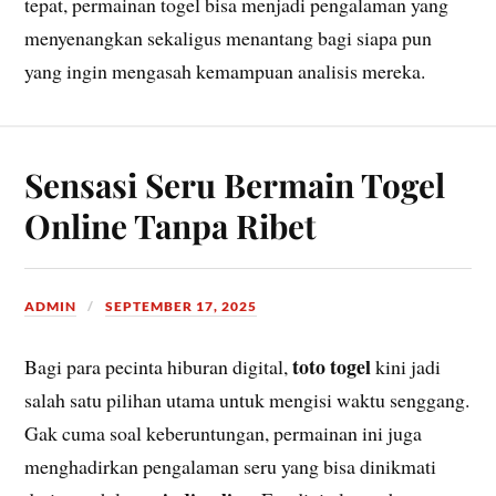
tepat, permainan togel bisa menjadi pengalaman yang
menyenangkan sekaligus menantang bagi siapa pun
yang ingin mengasah kemampuan analisis mereka.
Sensasi Seru Bermain Togel
Online Tanpa Ribet
ADMIN
SEPTEMBER 17, 2025
toto togel
Bagi para pecinta hiburan digital,
kini jadi
salah satu pilihan utama untuk mengisi waktu senggang.
Gak cuma soal keberuntungan, permainan ini juga
menghadirkan pengalaman seru yang bisa dinikmati