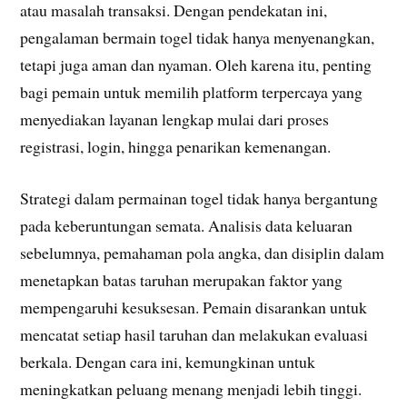
atau masalah transaksi. Dengan pendekatan ini,
pengalaman bermain togel tidak hanya menyenangkan,
tetapi juga aman dan nyaman. Oleh karena itu, penting
bagi pemain untuk memilih platform terpercaya yang
menyediakan layanan lengkap mulai dari proses
registrasi, login, hingga penarikan kemenangan.
Strategi dalam permainan togel tidak hanya bergantung
pada keberuntungan semata. Analisis data keluaran
sebelumnya, pemahaman pola angka, dan disiplin dalam
menetapkan batas taruhan merupakan faktor yang
mempengaruhi kesuksesan. Pemain disarankan untuk
mencatat setiap hasil taruhan dan melakukan evaluasi
berkala. Dengan cara ini, kemungkinan untuk
meningkatkan peluang menang menjadi lebih tinggi.