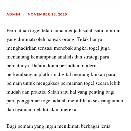
ADMIN
NOVEMBER 13, 2025
Permainan togel telah lama menjadi salah satu hiburan
yang diminati oleh banyak orang. Tidak hanya
menghadirkan sensasi menebak angka, togel juga
menantang kemampuan analisis dan strategi para
pemainnya. Dalam dunia perjudian modern,
perkembangan platform digital memungkinkan para
pemain untuk mengakses permainan togel secara lebih
mudah dan praktis. Salah satu hal yang penting bagi
para penggemar togel adalah memiliki akses yang aman
dan nyaman melalui akun mereka.
Bagi pemain yang ingin menikmati berbagai jenis