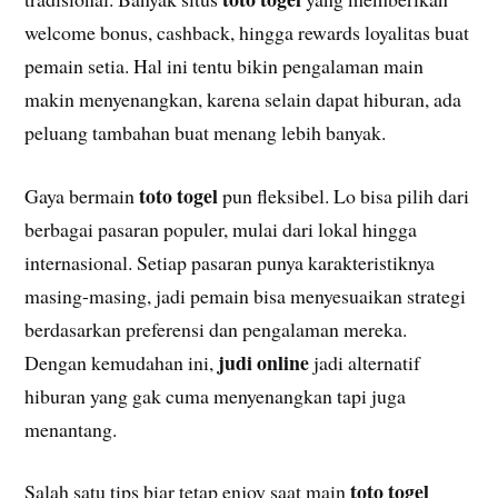
welcome bonus, cashback, hingga rewards loyalitas buat
pemain setia. Hal ini tentu bikin pengalaman main
makin menyenangkan, karena selain dapat hiburan, ada
peluang tambahan buat menang lebih banyak.
toto togel
Gaya bermain
pun fleksibel. Lo bisa pilih dari
berbagai pasaran populer, mulai dari lokal hingga
internasional. Setiap pasaran punya karakteristiknya
masing-masing, jadi pemain bisa menyesuaikan strategi
berdasarkan preferensi dan pengalaman mereka.
judi online
Dengan kemudahan ini,
jadi alternatif
hiburan yang gak cuma menyenangkan tapi juga
menantang.
toto togel
Salah satu tips biar tetap enjoy saat main