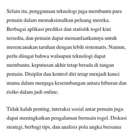
Selain itu, penggunaan teknologi juga membantu para
pemain dalam memaksimalkan peluang mereka.
Berbagai aplikasi prediksi dan statistik togel kini
tersedia, dan pemain dapat memanfaatkannya untuk
merencanakan taruhan dengan lebih sistematis. Namun,
perlu diingat bahwa walaupun teknologi dapat
membantu, keputusan akhir tetap berada di tangan
pemain. Disiplin dan kontrol diri tetap menjadi kunci
utama dalam menjaga keseimbangan antara hiburan dan
risiko dalam judi online.
Tidak kalah penting, interaksi sosial antar pemain juga
dapat meningkatkan pengalaman bermain togel. Diskusi
strategi, berbagi tips, dan analisis pola angka bersama