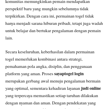
komunitas memungkinkan pemain mendapatkan
perspektif baru yang mungkin sebelumnya tidak
terpikirkan. Dengan cara ini, permainan togel tidak
hanya menjadi sarana hiburan pribadi, tetapi juga wadah
untuk belajar dan bertukar pengalaman dengan pemain
lain.
Secara keseluruhan, keberhasilan dalam permainan
togel memerlukan kombinasi antara strategi,
pemahaman pola angka, disiplin, dan penggunaan
sayaptogel login
platform yang aman. Proses
merupakan gerbang awal menuju pengalaman bermain
judi online
yang optimal, sementara kehadiran layanan
yang terpercaya memastikan setiap taruhan dilakukan
dengan nyaman dan aman. Dengan pendekatan yang