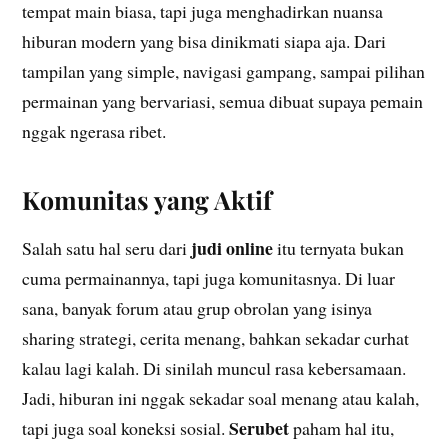
tempat main biasa, tapi juga menghadirkan nuansa
hiburan modern yang bisa dinikmati siapa aja. Dari
tampilan yang simple, navigasi gampang, sampai pilihan
permainan yang bervariasi, semua dibuat supaya pemain
nggak ngerasa ribet.
Komunitas yang Aktif
judi online
Salah satu hal seru dari
itu ternyata bukan
cuma permainannya, tapi juga komunitasnya. Di luar
sana, banyak forum atau grup obrolan yang isinya
sharing strategi, cerita menang, bahkan sekadar curhat
kalau lagi kalah. Di sinilah muncul rasa kebersamaan.
Jadi, hiburan ini nggak sekadar soal menang atau kalah,
Serubet
tapi juga soal koneksi sosial.
paham hal itu,