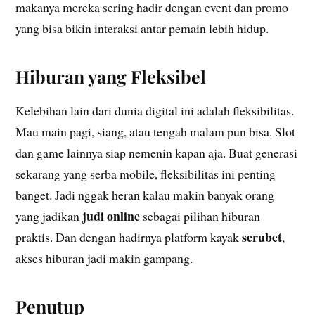
makanya mereka sering hadir dengan event dan promo
yang bisa bikin interaksi antar pemain lebih hidup.
Hiburan yang Fleksibel
Kelebihan lain dari dunia digital ini adalah fleksibilitas.
Mau main pagi, siang, atau tengah malam pun bisa. Slot
dan game lainnya siap nemenin kapan aja. Buat generasi
sekarang yang serba mobile, fleksibilitas ini penting
banget. Jadi nggak heran kalau makin banyak orang
judi online
yang jadikan
sebagai pilihan hiburan
serubet
praktis. Dan dengan hadirnya platform kayak
,
akses hiburan jadi makin gampang.
Penutup