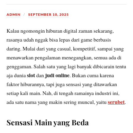
ADMIN
SEPTEMBER 10, 2025
Kalau ngomongin hiburan digital zaman sekarang,
rasanya udah nggak bisa lepas dari game berbasis
daring. Mulai dari yang casual, kompetitif, sampai yang
menawarkan pengalaman menegangkan, semua ada di
genggaman. Salah satu yang lagi banyak dibicarain tentu
slot
judi online
aja dunia
dan
. Bukan cuma karena
faktor hiburannya, tapi juga sensasi yang ditawarkan
setiap kali main. Nah, di tengah ramainya industri ini,
serubet
ada satu nama yang makin sering muncul, yaitu
.
Sensasi Main yang Beda