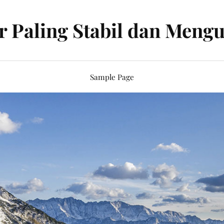
r Paling Stabil dan Men
Sample Page