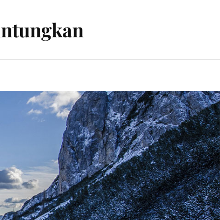
guntungkan