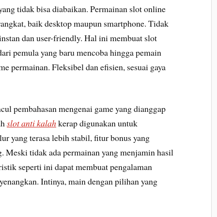
ang tidak bisa diabaikan. Permainan slot online
rangkat, baik desktop maupun smartphone. Tidak
instan dan user-friendly. Hal ini membuat slot
 dari pemula yang baru mencoba hingga pemain
 permainan. Fleksibel dan efisien, sesuai gaya
ncul pembahasan mengenai game yang dianggap
ah
slot anti kalah
kerap digunakan untuk
yang terasa lebih stabil, fitur bonus yang
g. Meski tidak ada permainan yang menjamin hasil
eristik seperti ini dapat membuat pengalaman
yenangkan. Intinya, main dengan pilihan yang