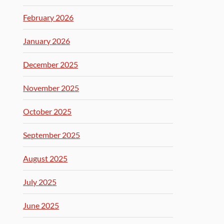
February 2026
January 2026
December 2025
November 2025
October 2025
September 2025
August 2025
July 2025
June 2025