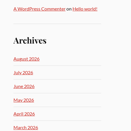
A WordPress Commenter
on
Hello world!
Archives
August 2026
July 2026
June 2026
May 2026
April 2026
March 2026