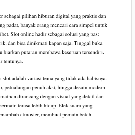
 sebagai pilihan hiburan digital yang praktis dan
ng padat, banyak orang mencari cara simpel untuk
bet. Slot online hadir sebagai solusi yang pas:
k, dan bisa dinikmati kapan saja. Tinggal buka
alu biarkan putaran membawa keseruan tersendiri.
r tentunya.
 slot adalah variasi tema yang tidak ada habisnya.
ro, petualangan penuh aksi, hingga desain modern
ermainan dirancang dengan visual yang detail dan
ermain terasa lebih hidup. Efek suara yang
 menambah atmosfer, membuat pemain betah