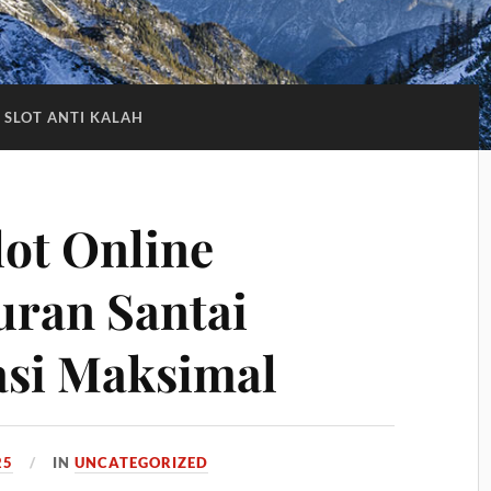
SLOT ANTI KALAH
ot Online
uran Santai
asi Maksimal
25
IN
UNCATEGORIZED