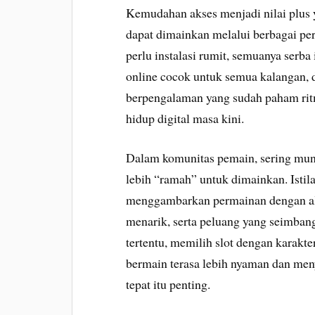
Kemudahan akses menjadi nilai plus y
dapat dimainkan melalui berbagai pe
perlu instalasi rumit, semuanya serba 
online cocok untuk semua kalangan,
berpengalaman yang sudah paham ritme
hidup digital masa kini.
Dalam komunitas pemain, sering mu
lebih “ramah” untuk dimainkan. Istil
menggambarkan permainan dengan alur 
menarik, serta peluang yang seimban
tertentu, memilih slot dengan karakt
bermain terasa lebih nyaman dan men
tepat itu penting.