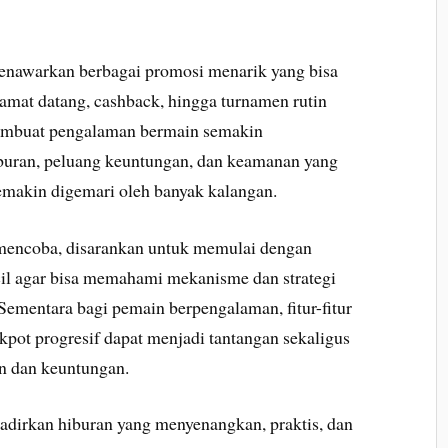
enawarkan berbagai promosi menarik yang bisa
amat datang, cashback, hingga turnamen rutin
membuat pengalaman bermain semakin
uran, peluang keuntungan, dan keamanan yang
makin digemari oleh banyak kalangan.
 mencoba, disarankan untuk memulai dengan
il agar bisa memahami mekanisme dan strategi
 Sementara bagi pemain berpengalaman, fitur-fitur
ackpot progresif dapat menjadi tantangan sekaligus
n dan keuntungan.
dirkan hiburan yang menyenangkan, praktis, dan