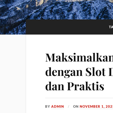
T
Maksimalkan
dengan Slot 
dan Praktis
BY
ADMIN
ON
NOVEMBER 1, 202