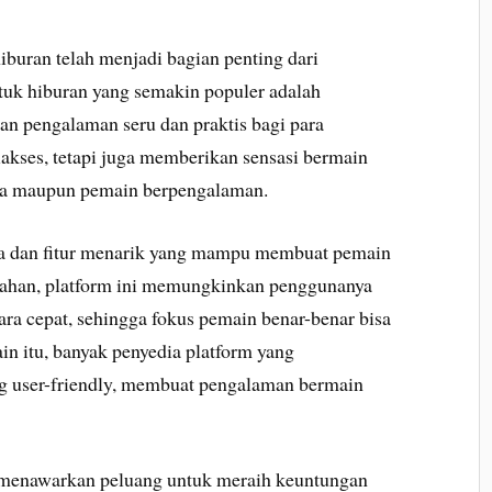
iburan telah menjadi bagian penting dari
ntuk hiburan yang semakin populer adalah
an pengalaman seru dan praktis bagi para
kses, tetapi juga memberikan sensasi bermain
la maupun pemain berpengalaman.
ma dan fitur menarik yang mampu membuat pemain
dahan, platform ini memungkinkan penggunanya
ra cepat, sehingga fokus pemain benar-benar bisa
in itu, banyak penyedia platform yang
 user-friendly, membuat pengalaman bermain
menawarkan peluang untuk meraih keuntungan