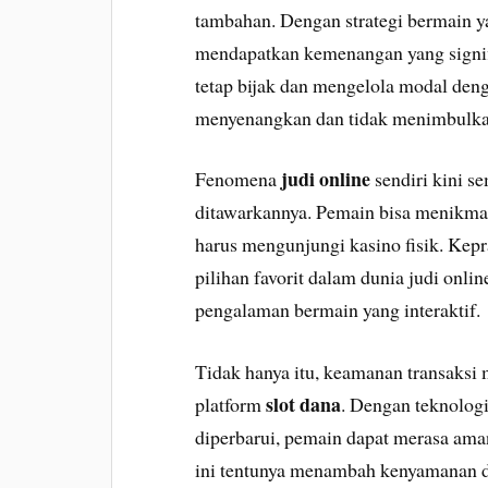
tambahan. Dengan strategi bermain y
mendapatkan kemenangan yang signif
tetap bijak dan mengelola modal den
menyenangkan dan tidak menimbulkan 
judi online
Fenomena
sendiri kini se
ditawarkannya. Pemain bisa menikmat
harus mengunjungi kasino fisik. Kep
pilihan favorit dalam dunia judi onli
pengalaman bermain yang interaktif.
Tidak hanya itu, keamanan transaksi 
slot dana
platform
. Dengan teknologi
diperbarui, pemain dapat merasa ama
ini tentunya menambah kenyamanan 