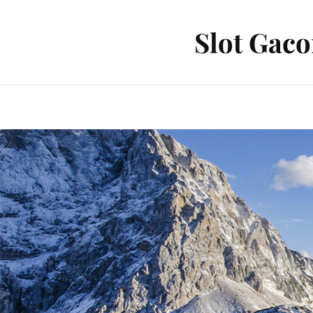
Slot Gaco