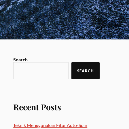
Search
SEARCH
Recent Posts
Teknik Menggunakan Fitur Auto-Spin