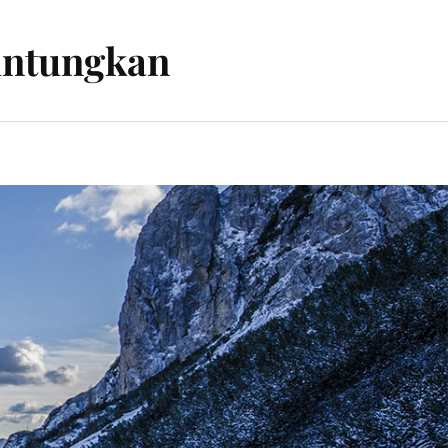
guntungkan