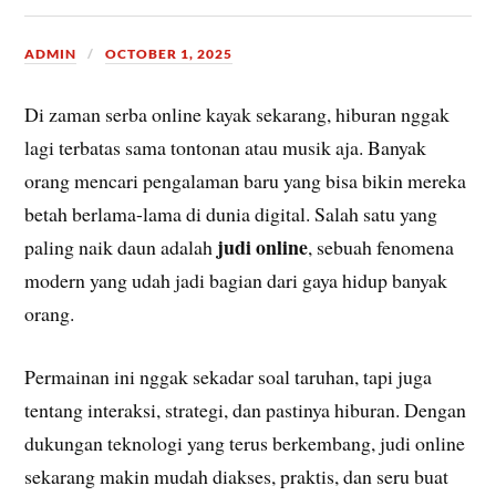
ADMIN
OCTOBER 1, 2025
Di zaman serba online kayak sekarang, hiburan nggak
lagi terbatas sama tontonan atau musik aja. Banyak
orang mencari pengalaman baru yang bisa bikin mereka
betah berlama-lama di dunia digital. Salah satu yang
judi online
paling naik daun adalah
, sebuah fenomena
modern yang udah jadi bagian dari gaya hidup banyak
orang.
Permainan ini nggak sekadar soal taruhan, tapi juga
tentang interaksi, strategi, dan pastinya hiburan. Dengan
dukungan teknologi yang terus berkembang, judi online
sekarang makin mudah diakses, praktis, dan seru buat