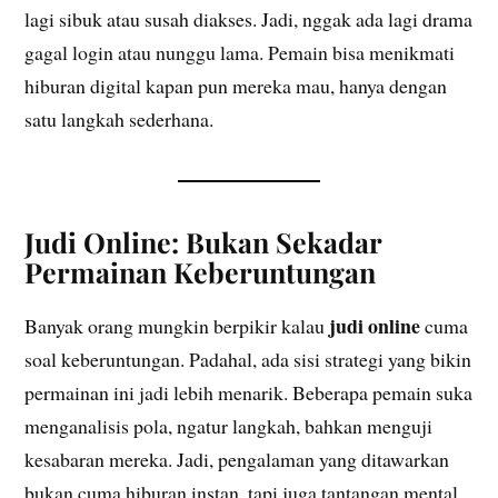
lagi sibuk atau susah diakses. Jadi, nggak ada lagi drama
gagal login atau nunggu lama. Pemain bisa menikmati
hiburan digital kapan pun mereka mau, hanya dengan
satu langkah sederhana.
Judi Online: Bukan Sekadar
Permainan Keberuntungan
judi online
Banyak orang mungkin berpikir kalau
cuma
soal keberuntungan. Padahal, ada sisi strategi yang bikin
permainan ini jadi lebih menarik. Beberapa pemain suka
menganalisis pola, ngatur langkah, bahkan menguji
kesabaran mereka. Jadi, pengalaman yang ditawarkan
bukan cuma hiburan instan, tapi juga tantangan mental.