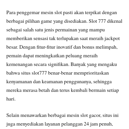
Para penggemar mesin slot pasti akan terpikat dengan
berbagai pilihan game yang disediakan. Slot 777 dikenal
sebagai salah satu jenis permainan yang mampu
memberikan sensasi tak terlupakan saat meraih jackpot
besar. Dengan fitur-fitur inovatif dan bonus melimpah,
pemain dapat meningkatkan peluang meraih
kemenangan secara signifikan. Banyak yang mengaku
bahwa situs slot777 benar-benar memprioritaskan
kenyamanan dan keamanan penggunanya, sehingga
mereka merasa betah dan terus kembali bermain setiap
hari.
Selain menawarkan berbagai mesin slot gacor, situs ini
juga menyediakan layanan pelanggan 24 jam penuh,