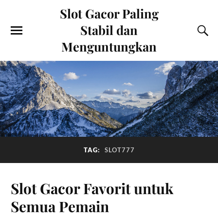
Slot Gacor Paling
Stabil dan
Menguntungkan
TAG:
SLOT777
Slot Gacor Favorit untuk
Semua Pemain