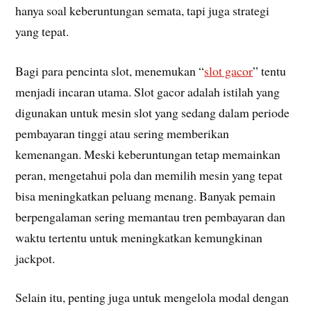
hanya soal keberuntungan semata, tapi juga strategi
yang tepat.
Bagi para pencinta slot, menemukan “
slot gacor
” tentu
menjadi incaran utama. Slot gacor adalah istilah yang
digunakan untuk mesin slot yang sedang dalam periode
pembayaran tinggi atau sering memberikan
kemenangan. Meski keberuntungan tetap memainkan
peran, mengetahui pola dan memilih mesin yang tepat
bisa meningkatkan peluang menang. Banyak pemain
berpengalaman sering memantau tren pembayaran dan
waktu tertentu untuk meningkatkan kemungkinan
jackpot.
Selain itu, penting juga untuk mengelola modal dengan