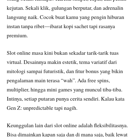
kejutan. Sekali klik, gulungan berputar, dan adrenalin
langsung naik. Cocok buat kamu yang pengin hiburan
instan tanpa ribet—ibarat kopi sachet tapi rasanya
premium.
Slot online masa kini bukan sekadar tarik-tarik tuas
virtual. Desainnya makin estetik, tema variatif dari
mitologi sampai futuristik, dan fitur bonus yang bikin
pengalaman main terasa “wah”. Ada free spins,
multiplier, hingga mini games yang muncul tiba-tiba.
Intinya, setiap putaran punya cerita sendiri. Kalau kata
Gen Z: unpredictable tapi nagih.
Keunggulan lain dari slot online adalah fleksibilitasnya.
Bisa dimainkan kapan saja dan di mana saja, baik lewat