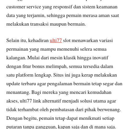
customer service yang responsif dan sistem keamanan
data yang terjamin, sehingga pemain merasa aman saat
melakukan transaksi maupun bermain.
Selain itu, kehadiran
ulti77
slot menawarkan variasi
permainan yang mampu memenuhi selera semua
kalangan. Mulai dari mesin klasik hingga inovatif
dengan fitur bonus melimpah, semua tersedia dalam
satu platform lengkap. Situs ini juga kerap melakukan
update terbaru agar pengalaman bermain tetap segar dan
menantang. Bagi mereka yang mencari kemudahan
akses, ulti77 link alternatif menjadi solusi utama agar
tidak terhambat oleh pembatasan dari pihak berwenang.
Dengan begitu, pemain tetap dapat menikmati setiap
putaran tanpa gangguan, kapan saja dan di mana saja.