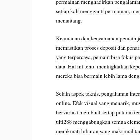
permainan menghadirkan pengalaman 
setiap kali mengganti permainan, memb
menantang.
Keamanan dan kenyamanan pemain juga
memastikan proses deposit dan penari
yang terpercaya, pemain bisa fokus 
data. Hal ini tentu meningkatkan ke
mereka bisa bermain lebih lama deng
Selain aspek teknis, pengalaman inter
online. Efek visual yang menarik, mu
bervariasi membuat setiap putaran ter
ulti288 menggabungkan semua elemen
menikmati hiburan yang maksimal tan