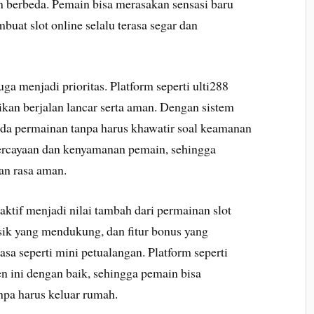
berbeda. Pemain bisa merasakan sensasi baru
uat slot online selalu terasa segar dan
 menjadi prioritas. Platform seperti ulti288
kan berjalan lancar serta aman. Dengan sistem
pada permainan tanpa harus khawatir soal keamanan
percayaan dan kenyamanan pemain, sehingga
an rasa aman.
aktif menjadi nilai tambah dari permainan slot
sik yang mendukung, dan fitur bonus yang
asa seperti mini petualangan. Platform seperti
 ini dengan baik, sehingga pemain bisa
pa harus keluar rumah.