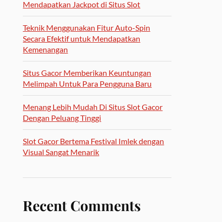
Mendapatkan Jackpot di Situs Slot
Teknik Menggunakan Fitur Auto-Spin
Secara Efektif untuk Mendapatkan
Kemenangan
Situs Gacor Memberikan Keuntungan
Melimpah Untuk Para Pengguna Baru
Menang Lebih Mudah Di Situs Slot Gacor
Dengan Peluang Tinggi
Slot Gacor Bertema Festival Imlek dengan
Visual Sangat Menarik
Recent Comments