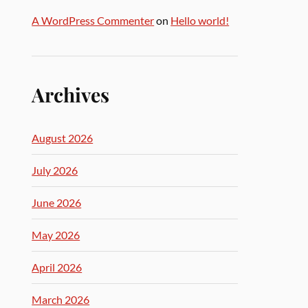
A WordPress Commenter
on
Hello world!
Archives
August 2026
July 2026
June 2026
May 2026
April 2026
March 2026