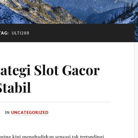
TAG:
ULTI288
ategi Slot Gacor
tabil
IN
UNCATEGORIZED
daring kini menghadirkan sensasi tak tertandingi