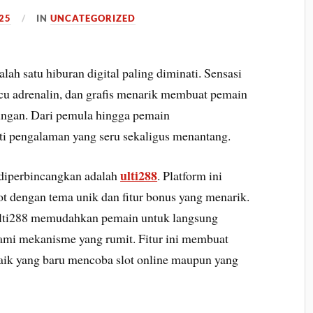
25
IN
UNCATEGORIZED
lah satu hiburan digital paling diminati. Sensasi
acu adrenalin, dan grafis menarik membuat pemain
ngan. Dari pemula hingga pemain
i pengalaman yang seru sekaligus menantang.
ulti288
k diperbincangkan adalah
. Platform ini
t dengan tema unik dan fitur bonus yang menarik.
ulti288 memudahkan pemain untuk langsung
mi mekanisme yang rumit. Fitur ini membuat
 baik yang baru mencoba slot online maupun yang