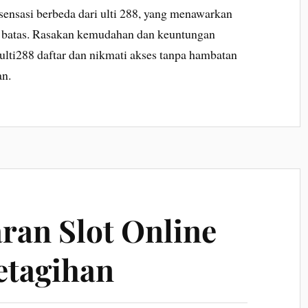
sensasi berbeda dari ulti 288, yang menawarkan
 batas. Rasakan kemudahan dan keuntungan
ulti288 daftar dan nikmati akses tanpa hambatan
an.
ran Slot Online
etagihan