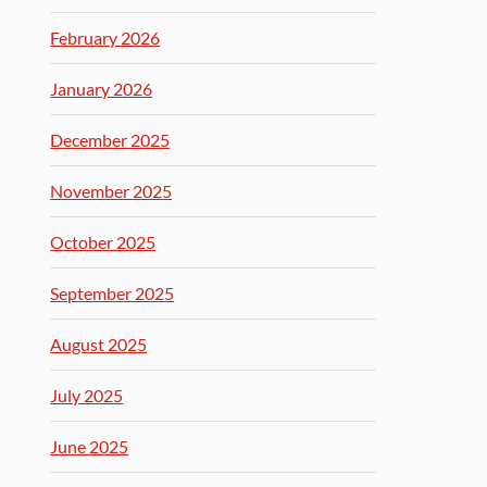
February 2026
January 2026
December 2025
November 2025
October 2025
September 2025
August 2025
July 2025
June 2025