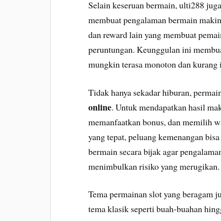
Selain keseruan bermain, ulti288 ju
membuat pengalaman bermain makin se
dan reward lain yang membuat pemai
peruntungan. Keunggulan ini membuat
mungkin terasa monoton dan kurang in
Tidak hanya sekadar hiburan, permain
online
. Untuk mendapatkan hasil ma
memanfaatkan bonus, dan memilih wak
yang tepat, peluang kemenangan bisa
bermain secara bijak agar pengalama
menimbulkan risiko yang merugikan.
Tema permainan slot yang beragam ju
tema klasik seperti buah-buahan hingg