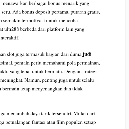
ga menawarkan berbagai bonus menarik yang
ru. Ada bonus deposit pertama, putaran gratis,
n semakin termotivasi untuk mencoba
 ulti288 berbeda dari platform lain yang
teraktif.
judi
an slot juga termasuk bagian dari dunia
ksimal, pemain perlu memahami pola permainan,
tu yang tepat untuk bermain. Dengan strategi
 meningkat. Namun, penting juga untuk selalu
n bermain tetap menyenangkan dan tidak
ga menambah daya tarik tersendiri. Mulai dari
a petualangan fantasi atau film populer, setiap