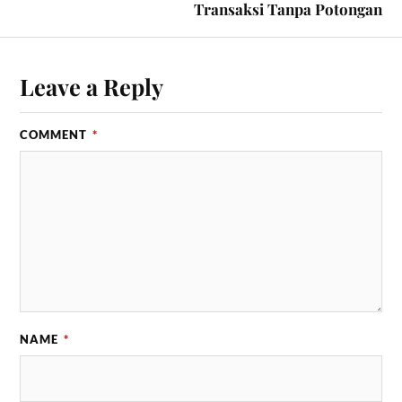
Transaksi Tanpa Potongan
Leave a Reply
COMMENT
*
NAME
*