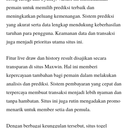
pemain untuk memilih prediksi terbaik dan
meningkatkan peluang kemenangan. Sistem prediksi
yang akurat serta data lengkap mendukung keberhasilan
taruhan para pengguna. Keamanan data dan transaksi
juga menjadi prioritas utama situs ini.
Fitur live draw dan history result disajikan secara
transparan di situs Maxwin. Hal ini memberi
kepercayaan tambahan bagi pemain dalam melakukan
analisis dan prediksi. Sistem pembayaran yang cepat dan
terpercaya membuat transaksi menjadi lebih nyaman dan
tanpa hambatan. Situs ini juga rutin mengadakan promo
menarik untuk member setia dan pemula.
Dengan berbagai keunggulan tersebut, situs togel