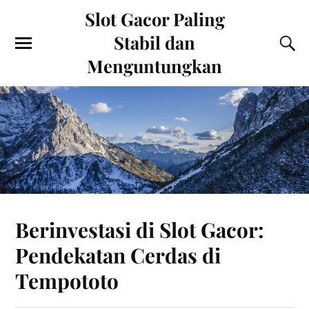
Slot Gacor Paling
Stabil dan
Menguntungkan
Berinvestasi di Slot Gacor:
Pendekatan Cerdas di
Tempototo