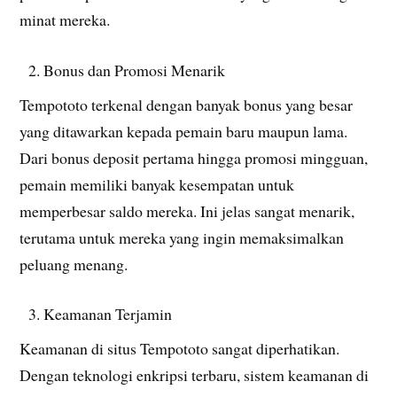
minat mereka.
Bonus dan Promosi Menarik
Tempototo terkenal dengan banyak bonus yang besar
yang ditawarkan kepada pemain baru maupun lama.
Dari bonus deposit pertama hingga promosi mingguan,
pemain memiliki banyak kesempatan untuk
memperbesar saldo mereka. Ini jelas sangat menarik,
terutama untuk mereka yang ingin memaksimalkan
peluang menang.
Keamanan Terjamin
Keamanan di situs Tempototo sangat diperhatikan.
Dengan teknologi enkripsi terbaru, sistem keamanan di