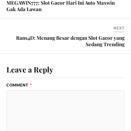
MEGAWIN777: Slot Gacor Hari Ini Auto Maxwin
Gak Ada Lawan
NEXT
Rans4D: Menang Besar dengan Slot Gacor yang
Sedang Trending
Leave a Reply
COMMENT
*