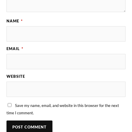
NAME
*
EMAIL
*
WEBSITE
Save my name, email, and website in this browser for the next
time I comment.