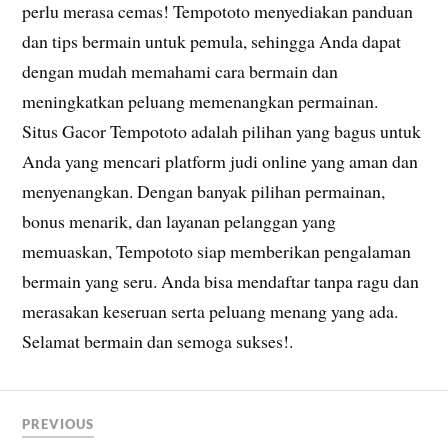
perlu merasa cemas! Tempototo menyediakan panduan
dan tips bermain untuk pemula, sehingga Anda dapat
dengan mudah memahami cara bermain dan
meningkatkan peluang memenangkan permainan.
Situs Gacor Tempototo adalah pilihan yang bagus untuk
Anda yang mencari platform judi online yang aman dan
menyenangkan. Dengan banyak pilihan permainan,
bonus menarik, dan layanan pelanggan yang
memuaskan, Tempototo siap memberikan pengalaman
bermain yang seru. Anda bisa mendaftar tanpa ragu dan
merasakan keseruan serta peluang menang yang ada.
Selamat bermain dan semoga sukses!.
PREVIOUS