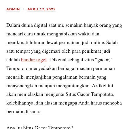
ADMIN
APRIL 17, 2025
Dalam dunia digital saat ini, semakin banyak orang yang
mencari cara untuk menghabiskan waktu dan
menikmati hiburan lewat permainan judi online. Salah
satu tempat yang digemari oleh para penikmat judi
adalah
bandar togel
. Dikenal sebagai situs “gacor,”
Tempototo menyediakan berbagai macam permainan
menarik, menjanjikan pengalaman bermain yang
menyenangkan maupun menguntungkan. Artikel ini
akan menjelaskan mengenai Situs Gacor Tempototo,
kelebihannya, dan alasan mengapa Anda harus mencoba
bermain di sana.
Apa Itu Situs Gacor Tempototo?