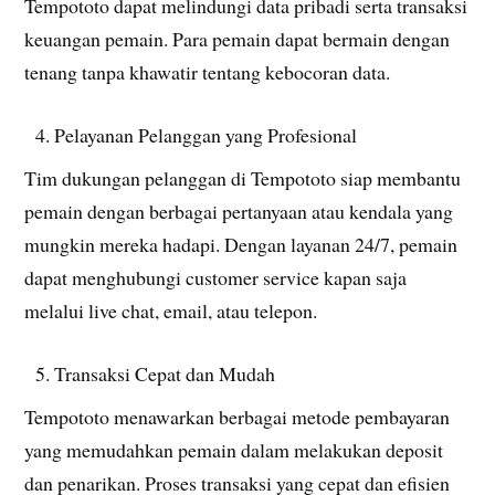
Tempototo dapat melindungi data pribadi serta transaksi
keuangan pemain. Para pemain dapat bermain dengan
tenang tanpa khawatir tentang kebocoran data.
Pelayanan Pelanggan yang Profesional
Tim dukungan pelanggan di Tempototo siap membantu
pemain dengan berbagai pertanyaan atau kendala yang
mungkin mereka hadapi. Dengan layanan 24/7, pemain
dapat menghubungi customer service kapan saja
melalui live chat, email, atau telepon.
Transaksi Cepat dan Mudah
Tempototo menawarkan berbagai metode pembayaran
yang memudahkan pemain dalam melakukan deposit
dan penarikan. Proses transaksi yang cepat dan efisien