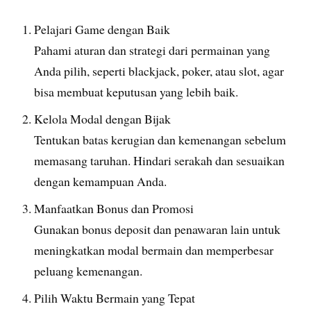
Pelajari Game dengan Baik
Pahami aturan dan strategi dari permainan yang
Anda pilih, seperti blackjack, poker, atau slot, agar
bisa membuat keputusan yang lebih baik.
Kelola Modal dengan Bijak
Tentukan batas kerugian dan kemenangan sebelum
memasang taruhan. Hindari serakah dan sesuaikan
dengan kemampuan Anda.
Manfaatkan Bonus dan Promosi
Gunakan bonus deposit dan penawaran lain untuk
meningkatkan modal bermain dan memperbesar
peluang kemenangan.
Pilih Waktu Bermain yang Tepat