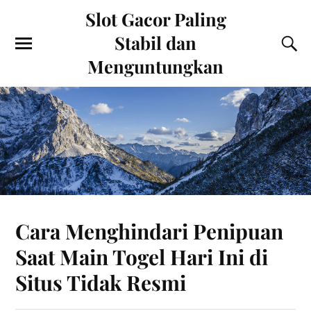
Slot Gacor Paling
Stabil dan
Menguntungkan
Cara Menghindari Penipuan
Saat Main Togel Hari Ini di
Situs Tidak Resmi