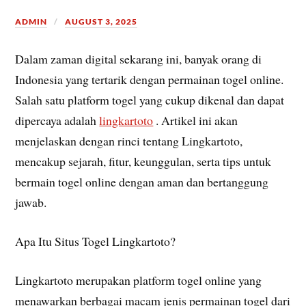
ADMIN
AUGUST 3, 2025
Dalam zaman digital sekarang ini, banyak orang di
Indonesia yang tertarik dengan permainan togel online.
Salah satu platform togel yang cukup dikenal dan dapat
dipercaya adalah
lingkartoto
. Artikel ini akan
menjelaskan dengan rinci tentang Lingkartoto,
mencakup sejarah, fitur, keunggulan, serta tips untuk
bermain togel online dengan aman dan bertanggung
jawab.
Apa Itu Situs Togel Lingkartoto?
Lingkartoto merupakan platform togel online yang
menawarkan berbagai macam jenis permainan togel dari