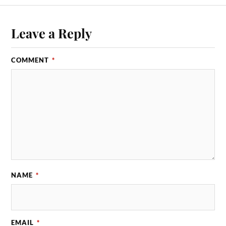
Leave a Reply
COMMENT
*
NAME
*
EMAIL
*