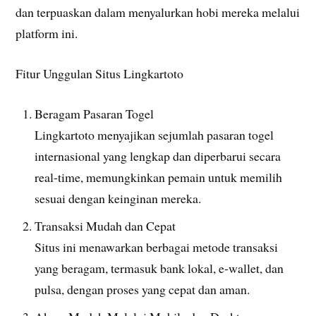
dan terpuaskan dalam menyalurkan hobi mereka melalui
platform ini.
Fitur Unggulan Situs Lingkartoto
Beragam Pasaran Togel
Lingkartoto menyajikan sejumlah pasaran togel
internasional yang lengkap dan diperbarui secara
real-time, memungkinkan pemain untuk memilih
sesuai dengan keinginan mereka.
Transaksi Mudah dan Cepat
Situs ini menawarkan berbagai metode transaksi
yang beragam, termasuk bank lokal, e-wallet, dan
pulsa, dengan proses yang cepat dan aman.