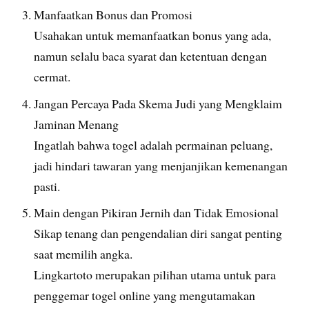
Manfaatkan Bonus dan Promosi
Usahakan untuk memanfaatkan bonus yang ada,
namun selalu baca syarat dan ketentuan dengan
cermat.
Jangan Percaya Pada Skema Judi yang Mengklaim
Jaminan Menang
Ingatlah bahwa togel adalah permainan peluang,
jadi hindari tawaran yang menjanjikan kemenangan
pasti.
Main dengan Pikiran Jernih dan Tidak Emosional
Sikap tenang dan pengendalian diri sangat penting
saat memilih angka.
Lingkartoto merupakan pilihan utama untuk para
penggemar togel online yang mengutamakan