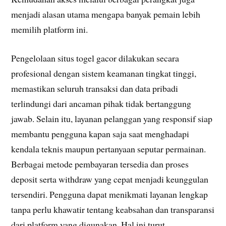
menjadi alasan utama mengapa banyak pemain lebih
memilih platform ini.
Pengelolaan situs togel gacor dilakukan secara
profesional dengan sistem keamanan tingkat tinggi,
memastikan seluruh transaksi dan data pribadi
terlindungi dari ancaman pihak tidak bertanggung
jawab. Selain itu, layanan pelanggan yang responsif siap
membantu pengguna kapan saja saat menghadapi
kendala teknis maupun pertanyaan seputar permainan.
Berbagai metode pembayaran tersedia dan proses
deposit serta withdraw yang cepat menjadi keunggulan
tersendiri. Pengguna dapat menikmati layanan lengkap
tanpa perlu khawatir tentang keabsahan dan transparansi
dari platform yang digunakan. Hal ini turut