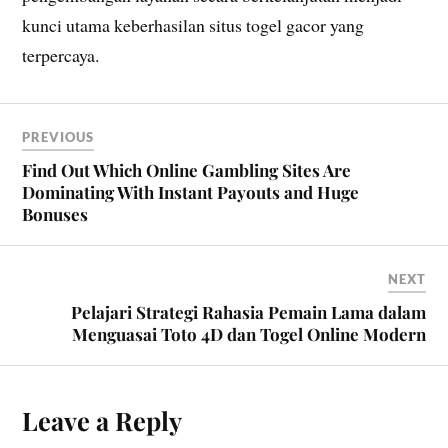
kunci utama keberhasilan situs togel gacor yang
terpercaya.
PREVIOUS
Find Out Which Online Gambling Sites Are
Dominating With Instant Payouts and Huge
Bonuses
NEXT
Pelajari Strategi Rahasia Pemain Lama dalam
Menguasai Toto 4D dan Togel Online Modern
Leave a Reply