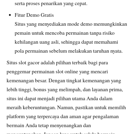
serta proses penarikan yang cepat.
Fitur Demo Gratis
Situs yang menyediakan mode demo memungkinkan
pemain untuk mencoba permainan tanpa risiko
kehilangan uang asli, sehingga dapat memahami
pola permainan sebelum melakukan taruhan nyata.
Situs slot gacor adalah pilihan terbaik bagi para
penggemar permainan slot online yang mencari
kemenangan besar. Dengan tingkat kemenangan yang
lebih tinggi, bonus yang melimpah, dan layanan prima,
situs ini dapat menjadi pilihan utama Anda dalam
meraih keberuntungan. Namun, pastikan untuk memilih
platform yang terpercaya dan aman agar pengalaman
bermain Anda tetap menyenangkan dan