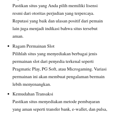
Pastikan situs yang Anda pilih memiliki lisensi
resmi dari otoritas perjudian yang terpercaya.
Reputasi yang baik dan ulasan positif dari pemain
lain juga menjadi indikasi bahwa situs tersebut
aman.
Ragam Permainan Slot
Pilihlah situs yang menyediakan berbagai jenis
permainan slot dari penyedia terkenal seperti
Pragmatic Play, PG Soft, atau Microgaming. Variasi
permainan ini akan membuat pengalaman bermain
lebih menyenangkan.
Kemudahan Transaksi
Pastikan situs menyediakan metode pembayaran
yang aman seperti transfer bank, e-wallet, dan pulsa,