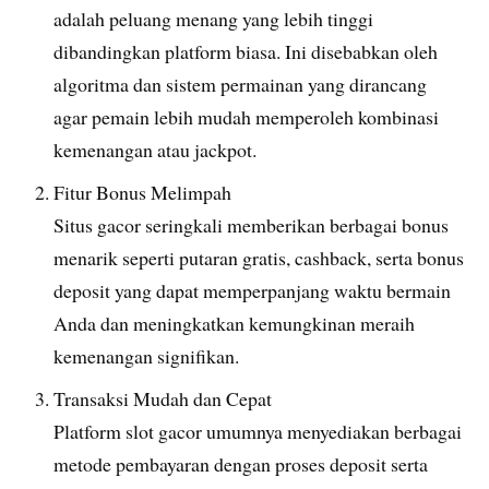
adalah peluang menang yang lebih tinggi
dibandingkan platform biasa. Ini disebabkan oleh
algoritma dan sistem permainan yang dirancang
agar pemain lebih mudah memperoleh kombinasi
kemenangan atau jackpot.
Fitur Bonus Melimpah
Situs gacor seringkali memberikan berbagai bonus
menarik seperti putaran gratis, cashback, serta bonus
deposit yang dapat memperpanjang waktu bermain
Anda dan meningkatkan kemungkinan meraih
kemenangan signifikan.
Transaksi Mudah dan Cepat
Platform slot gacor umumnya menyediakan berbagai
metode pembayaran dengan proses deposit serta