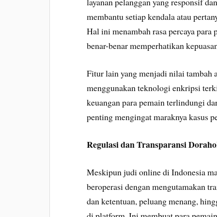
layanan pelanggan yang responsif dan
membantu setiap kendala atau pertan
Hal ini menambah rasa percaya para 
benar-benar memperhatikan kepuasa
Fitur lain yang menjadi nilai tamba
menggunakan teknologi enkripsi terki
keuangan para pemain terlindungi dar
penting mengingat maraknya kasus pen
Regulasi dan Transparansi Doraho
Meskipun judi online di Indonesia ma
beroperasi dengan mengutamakan trans
dan ketentuan, peluang menang, hingga
di platform. Ini membuat para pemai