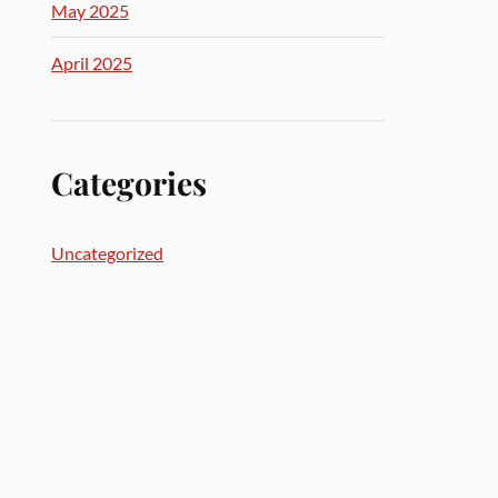
May 2025
April 2025
Categories
Uncategorized