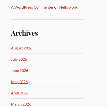
A WordPress Commenter
on
Hello world!
Archives
August 2026
July 2026
June 2026
May 2026
April 2026
March 2026