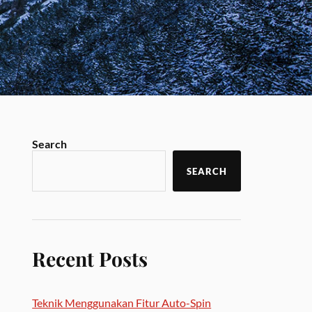
Search
SEARCH
Recent Posts
Teknik Menggunakan Fitur Auto-Spin