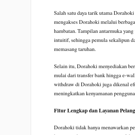
Salah satu daya tarik utama Dorahok
mengakses Dorahoki melalui berbagai
hambatan. Tampilan antarmuka yang u
intuitif, sehingga pemula sekalipun
memasang taruhan.
Selain itu, Dorahoki menyediakan b
mulai dari transfer bank hingga e-wal
withdraw di Dorahoki juga dikenal e
meningkatkan kenyamanan pengguna
Fitur Lengkap dan Layanan Pelang
Dorahoki tidak hanya menawarkan per