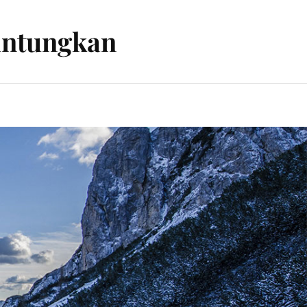
guntungkan