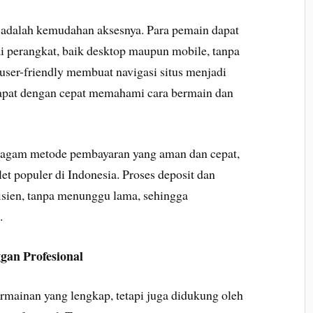
i adalah kemudahan aksesnya. Para pemain dapat
 perangkat, baik desktop maupun mobile, tanpa
ser-friendly membuat navigasi situs menjadi
 dapat dengan cepat memahami cara bermain dan
eragam metode pembayaran yang aman dan cepat,
let populer di Indonesia. Proses deposit dan
fisien, tanpa menunggu lama, sehingga
.
gan Profesional
mainan yang lengkap, tetapi juga didukung oleh