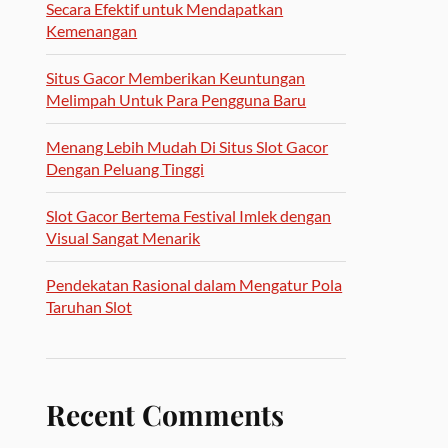
Secara Efektif untuk Mendapatkan
Kemenangan
Situs Gacor Memberikan Keuntungan
Melimpah Untuk Para Pengguna Baru
Menang Lebih Mudah Di Situs Slot Gacor
Dengan Peluang Tinggi
Slot Gacor Bertema Festival Imlek dengan
Visual Sangat Menarik
Pendekatan Rasional dalam Mengatur Pola
Taruhan Slot
Recent Comments