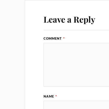
Leave a Reply
COMMENT
*
NAME
*