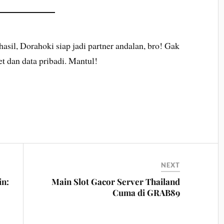
sil, Dorahoki siap jadi partner andalan, bro! Gak
t dan data pribadi. Mantul!
NEXT
n:
Main Slot Gacor Server Thailand
Cuma di GRAB89