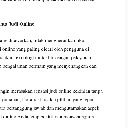
inta Judi Online
yang ditawarkan, tidak mengherankan jika
i online yang paling dicari oleh pengguna di
madukan teknologi mutakhir dengan pelayanan
n pengalaman bermain yang menyenangkan dan
ingin merasakan sensasi judi online kekinian tanpa
nyamanan, Dorahoki adalah pilihan yang tepat.
ecara bertanggung jawab dan mengutamakan aspek
i online Anda tetap positif dan menyenangkan.