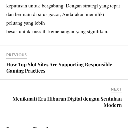
keputusan untuk bergabung. Dengan strategi yang tepat
dan bermain di situs gacor, Anda akan memiliki
peluang yang lebih
besar untuk meraih kemenangan yang signifikan.
PREVIOUS
How Top Slot Sites Are Supporting Responsible
Gaming Practices
NEXT
Menikmati Era Hiburan Digital dengan Sentuhan
Modern