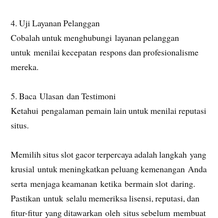
4. Uji Layanan Pelanggan
Cobalah untuk menghubungi layanan pelanggan
untuk menilai kecepatan respons dan profesionalisme
mereka.
5. Baca Ulasan dan Testimoni
Ketahui pengalaman pemain lain untuk menilai reputasi
situs.
Memilih situs slot gacor terpercaya adalah langkah yang
krusial untuk meningkatkan peluang kemenangan Anda
serta menjaga keamanan ketika bermain slot daring.
Pastikan untuk selalu memeriksa lisensi, reputasi, dan
fitur-fitur yang ditawarkan oleh situs sebelum membuat