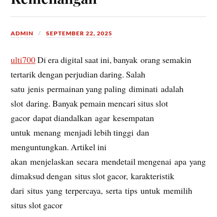
ADMIN
SEPTEMBER 22, 2025
ulti700
Di era digital saat ini, banyak orang semakin
tertarik dengan perjudian daring. Salah
satu jenis permainan yang paling diminati adalah
slot daring. Banyak pemain mencari situs slot
gacor dapat diandalkan agar kesempatan
untuk menang menjadi lebih tinggi dan
menguntungkan. Artikel ini
akan menjelaskan secara mendetail mengenai apa yang
dimaksud dengan situs slot gacor, karakteristik
dari situs yang terpercaya, serta tips untuk memilih
situs slot gacor