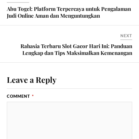
Abu Togel: Platform Terpercaya untuk Pengalaman
Judi Online Aman dan Menguntungkan
NEXT
Rahasia Terbaru Slot Gacor Hari Ini: Panduan
Lengkap dan Tips Maksimalkan Kemenangan
Leave a Reply
COMMENT
*