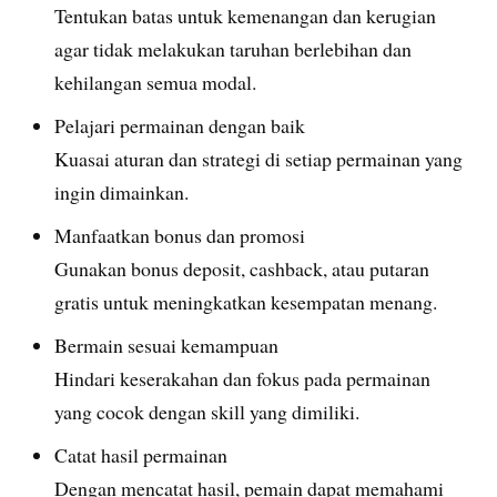
Tentukan batas untuk kemenangan dan kerugian
agar tidak melakukan taruhan berlebihan dan
kehilangan semua modal.
Pelajari permainan dengan baik
Kuasai aturan dan strategi di setiap permainan yang
ingin dimainkan.
Manfaatkan bonus dan promosi
Gunakan bonus deposit, cashback, atau putaran
gratis untuk meningkatkan kesempatan menang.
Bermain sesuai kemampuan
Hindari keserakahan dan fokus pada permainan
yang cocok dengan skill yang dimiliki.
Catat hasil permainan
Dengan mencatat hasil, pemain dapat memahami