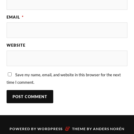
EMAIL
*
WEBSITE
Save my name, email, and website in this browser for the next
time I comment.
&
POWERED BY
WORDPRESS
THEME BY
ANDERS NORÉN