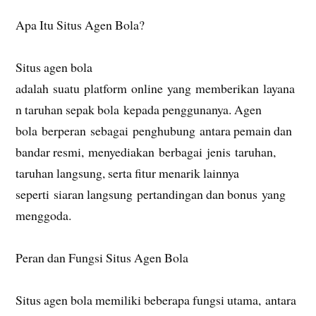
Apa Itu Situs Agen Bola?
Situs agen bola
adalah suatu platform online yang memberikan layana
n taruhan sepak bola kepada penggunanya. Agen
bola berperan sebagai penghubung antara pemain dan
bandar resmi, menyediakan berbagai jenis taruhan,
taruhan langsung, serta fitur menarik lainnya
seperti siaran langsung pertandingan dan bonus yang
menggoda.
Peran dan Fungsi Situs Agen Bola
Situs agen bola memiliki beberapa fungsi utama, antara