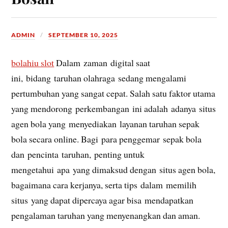
ADMIN
SEPTEMBER 10, 2025
bolahiu slot
Dalam zaman digital saat
ini, bidang taruhan olahraga sedang mengalami
pertumbuhan yang sangat cepat. Salah satu faktor utama
yang mendorong perkembangan ini adalah adanya situs
agen bola yang menyediakan layanan taruhan sepak
bola secara online. Bagi para penggemar sepak bola
dan pencinta taruhan, penting untuk
mengetahui apa yang dimaksud dengan situs agen bola,
bagaimana cara kerjanya, serta tips dalam memilih
situs yang dapat dipercaya agar bisa mendapatkan
pengalaman taruhan yang menyenangkan dan aman.