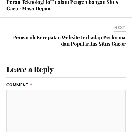
Peran Teknologi IoT dalam Pengembangan Situs
Gacor Masa Depan
NEXT
Pengaruh Kecepatan Website terhadap Performa
dan Popularitas Situs Gacor
Leave a Reply
COMMENT
*