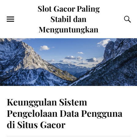
Slot Gacor Paling
Stabil dan
Menguntungkan
Keunggulan Sistem
Pengelolaan Data Pengguna
di Situs Gacor