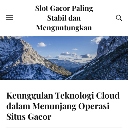
Slot Gacor Paling
Stabil dan
Menguntungkan
Keunggulan Teknologi Cloud
dalam Menunjang Operasi
Situs Gacor