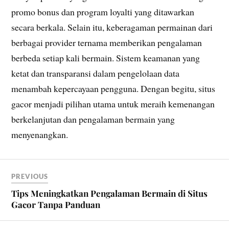
promo bonus dan program loyalti yang ditawarkan
secara berkala. Selain itu, keberagaman permainan dari
berbagai provider ternama memberikan pengalaman
berbeda setiap kali bermain. Sistem keamanan yang
ketat dan transparansi dalam pengelolaan data
menambah kepercayaan pengguna. Dengan begitu, situs
gacor menjadi pilihan utama untuk meraih kemenangan
berkelanjutan dan pengalaman bermain yang
menyenangkan.
PREVIOUS
Tips Meningkatkan Pengalaman Bermain di Situs
Gacor Tanpa Panduan