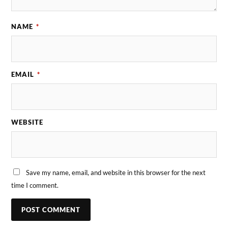
NAME
*
EMAIL
*
WEBSITE
Save my name, email, and website in this browser for the next
time I comment.