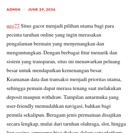
ADMIN
JUNE 29, 2026
neo77
Situs gacor menjadi pilihan utama bagi para
pecinta taruhan online yang ingin merasakan
pengalaman bermain yang menyenangkan dan
menguntungkan. Dengan berbagai fitur menarik dan
sistem yang transparan, situs ini menawarkan peluang
besar untuk mendapatkan kemenangan besar.
Keamanan data dan transaksi menjadi prioritas utama,
sehingga pemain dapat merasa tenang saat melakukan
deposit maupun withdraw. Tampilan antarmuka yang
user-friendly memudahkan navigasi, bahkan bagi
pemula sekalipun. Beragam jenis permainan disajikan
secara lengkap, mulai dari taruhan olahraga, slot, hingga
live casino, semuanya bisa diakses dalam satu platform