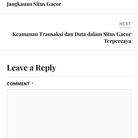
Jangkauan Situs Gacor
NEXT
Keamanan Transaksi dan Data dalam Situs Gacor
Terpercaya
Leave a Reply
COMMENT
*