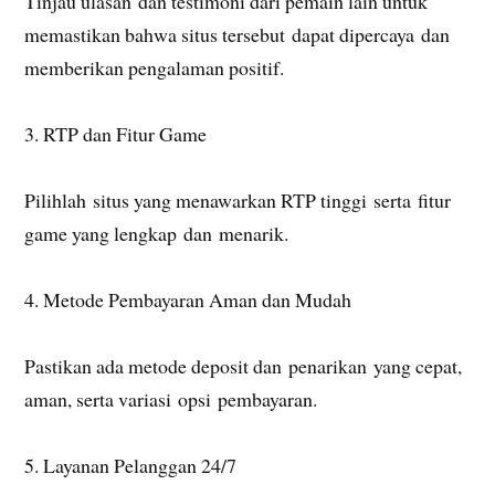
Tinjau ulasan dan testimoni dari pemain lain untuk
memastikan bahwa situs tersebut dapat dipercaya dan
memberikan pengalaman positif.
3. RTP dan Fitur Game
Pilihlah situs yang menawarkan RTP tinggi serta fitur
game yang lengkap dan menarik.
4. Metode Pembayaran Aman dan Mudah
Pastikan ada metode deposit dan penarikan yang cepat,
aman, serta variasi opsi pembayaran.
5. Layanan Pelanggan 24/7