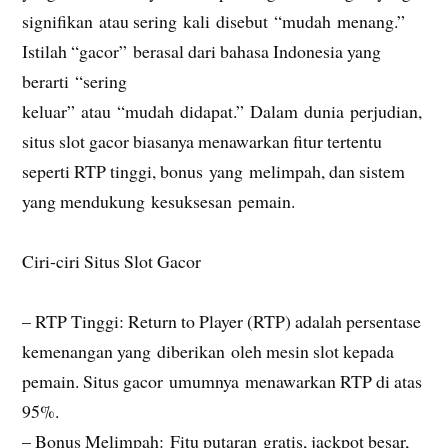
signifikan atau sering kali disebut “mudah menang.”
Istilah “gacor” berasal dari bahasa Indonesia yang
berarti “sering
keluar” atau “mudah didapat.” Dalam dunia perjudian,
situs slot gacor biasanya menawarkan fitur tertentu
seperti RTP tinggi, bonus yang melimpah, dan sistem
yang mendukung kesuksesan pemain.
Ciri-ciri Situs Slot Gacor
– RTP Tinggi: Return to Player (RTP) adalah persentase
kemenangan yang diberikan oleh mesin slot kepada
pemain. Situs gacor umumnya menawarkan RTP di atas
95%.
– Bonus Melimpah: Fitu putaran gratis, jackpot besar,