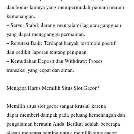
dan bonus lainnya yang mempermudah pemain meraih
kemenangan.
– Server Stabil: Jarang mengalami lag atau gangguan
yang dapat mengganggu permainan.
– Reputasi Baik: Terdapat banyak testimoni positif
dan sedikit laporan tentang penipuan.
– Kemudahan Deposit dan Withdraw: Proses
transaksi yang cepat dan aman.
Mengapa Harus Memilih Situs Slot Gacor?
Memilih situs slot gacor sangat krusial karena
dapat memberi dampak pada peluang kemenangan dan
pengalaman bermain Anda. Berikut adalah beberapa
alasan mengapa penting untuk memilih situs gacor: