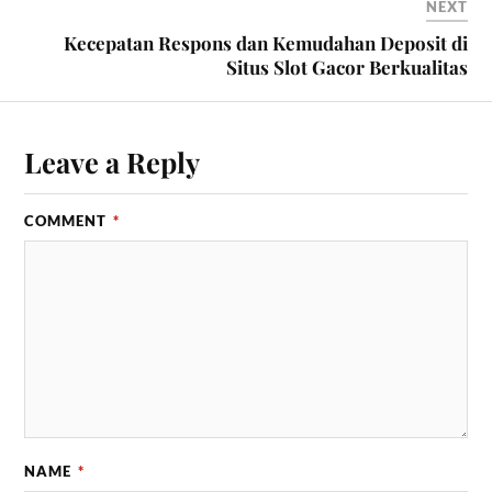
NEXT
Kecepatan Respons dan Kemudahan Deposit di
Situs Slot Gacor Berkualitas
Leave a Reply
COMMENT
*
NAME
*