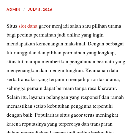
ADMIN
JULY 5, 2026
Situs
slot dana
gacor menjadi salah satu pilihan utama
bagi pecinta permainan judi online yang ingin
mendapatkan kemenangan maksimal. Dengan berbagai
fitur unggulan dan pilihan permainan yang lengkap,
situs ini mampu memberikan pengalaman bermain yang
menyenangkan dan menguntungkan. Keamanan data
serta transaksi yang terjamin menjadi prioritas utama,
sehingga pemain dapat bermain tanpa rasa khawatir.
Selain itu, layanan pelanggan yang responsif dan ramah
memastikan setiap kebutuhan pengguna terpenuhi
dengan baik. Popularitas situs gacor terus meningkat
karena reputasinya yang terpercaya dan transparan
dalam menyediakan layanan judi online berkualitas