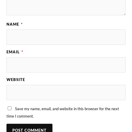
NAME
*
EMAIL
*
WEBSITE
Save my name, email, and website in this browser for the next
time I comment.