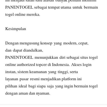
PANENTOGEL sebagai tempat utama untuk bermain
togel online mereka.
Kesimpulan
Dengan mengusung konsep yang modern, cepat,
dan dapat diandalkan,
PANENTOGEL menunjukkan diri sebagai situs togel
online authorized topcer di Indonesia. Akses login
instan, sistem keamanan yang tinggi, serta
layanan pasar resmi menjadikan platform ini
pilihan ideal bagi siapa saja yang ingin bermain togel
dengan aman dan nyaman.