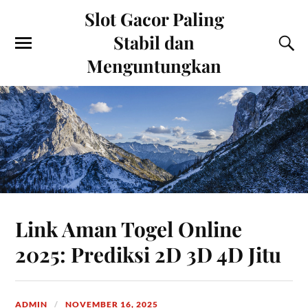
Slot Gacor Paling
Stabil dan
Menguntungkan
Link Aman Togel Online
2025: Prediksi 2D 3D 4D Jitu
ADMIN
NOVEMBER 16, 2025