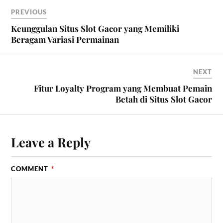
PREVIOUS
Keunggulan Situs Slot Gacor yang Memiliki
Beragam Variasi Permainan
NEXT
Fitur Loyalty Program yang Membuat Pemain
Betah di Situs Slot Gacor
Leave a Reply
COMMENT
*