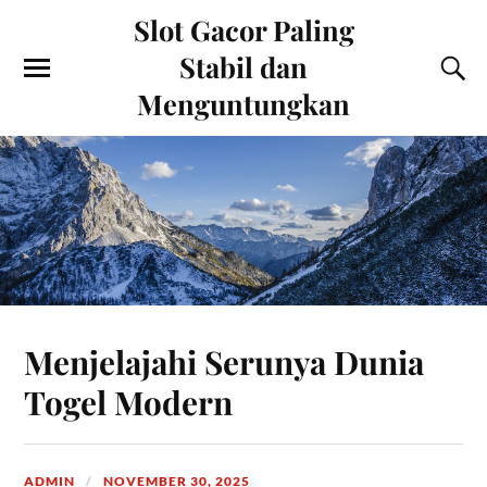
Slot Gacor Paling
Stabil dan
Menguntungkan
Menjelajahi Serunya Dunia
Togel Modern
ADMIN
NOVEMBER 30, 2025