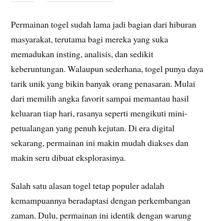
Permainan togel sudah lama jadi bagian dari hiburan
masyarakat, terutama bagi mereka yang suka
memadukan insting, analisis, dan sedikit
keberuntungan. Walaupun sederhana, togel punya daya
tarik unik yang bikin banyak orang penasaran. Mulai
dari memilih angka favorit sampai memantau hasil
keluaran tiap hari, rasanya seperti mengikuti mini-
petualangan yang penuh kejutan. Di era digital
sekarang, permainan ini makin mudah diakses dan
makin seru dibuat eksplorasinya.
Salah satu alasan togel tetap populer adalah
kemampuannya beradaptasi dengan perkembangan
zaman. Dulu, permainan ini identik dengan warung