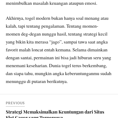
menimbulkan masalah keuangan ataupun emosi.
Akhirnya, togel modern bukan hanya soal menang atau
kalah, tapi tentang pengalaman. Tentang momen-
momen deg-degan nunggu hasil, tentang strategi kecil
yang bikin kita merasa “jago”, sampai tawa saat angka
favorit malah loncat entah kemana. Selama dimainkan
dengan santai, permainan ini bisa jadi hiburan seru yang
menemani keseharian. Dunia togel terus berkembang,
dan siapa tahu, mungkin angka keberuntunganmu sudah
menunggu di putaran berikutnya.
PREVIOUS
Strategi Memaksimalkan Keuntungan dari Situs
Slot Gacor yang Terpercaya