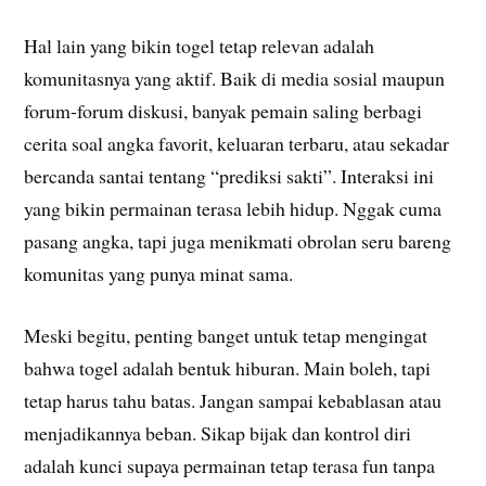
Hal lain yang bikin togel tetap relevan adalah
komunitasnya yang aktif. Baik di media sosial maupun
forum-forum diskusi, banyak pemain saling berbagi
cerita soal angka favorit, keluaran terbaru, atau sekadar
bercanda santai tentang “prediksi sakti”. Interaksi ini
yang bikin permainan terasa lebih hidup. Nggak cuma
pasang angka, tapi juga menikmati obrolan seru bareng
komunitas yang punya minat sama.
Meski begitu, penting banget untuk tetap mengingat
bahwa togel adalah bentuk hiburan. Main boleh, tapi
tetap harus tahu batas. Jangan sampai kebablasan atau
menjadikannya beban. Sikap bijak dan kontrol diri
adalah kunci supaya permainan tetap terasa fun tanpa