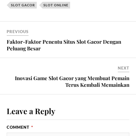
SLOT GACOR
SLOT ONLINE
PREVIOUS
Faktor-Faktor Penentu Situs Slot Gacor Dengan
Peluang Besar
NEXT
Inovasi Game Slot Gacor yang Membuat Pemain
Terus Kembali Memainkan
Leave a Reply
COMMENT
*