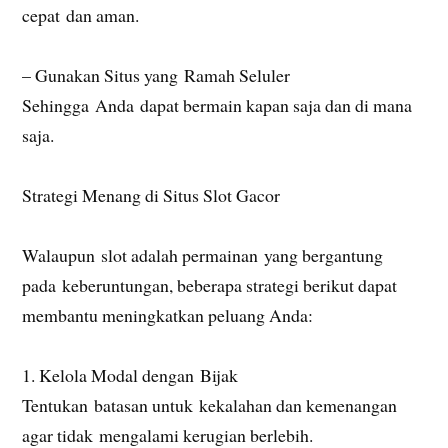
cepat dan aman.
– Gunakan Situs yang Ramah Seluler
Sehingga Anda dapat bermain kapan saja dan di mana
saja.
Strategi Menang di Situs Slot Gacor
Walaupun slot adalah permainan yang bergantung
pada keberuntungan, beberapa strategi berikut dapat
membantu meningkatkan peluang Anda:
1. Kelola Modal dengan Bijak
Tentukan batasan untuk kekalahan dan kemenangan
agar tidak mengalami kerugian berlebih.