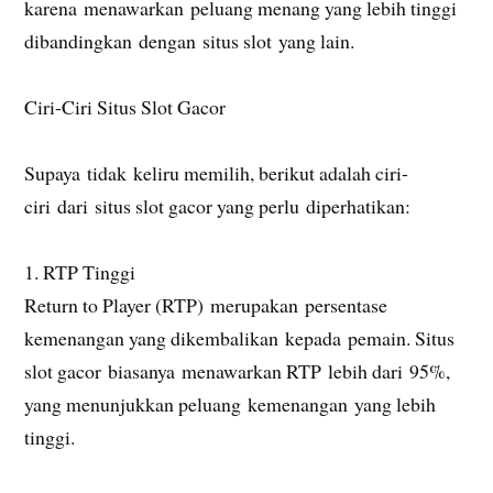
karena menawarkan peluang menang yang lebih tinggi
dibandingkan dengan situs slot yang lain.
Ciri-Ciri Situs Slot Gacor
Supaya tidak keliru memilih, berikut adalah ciri-
ciri dari situs slot gacor yang perlu diperhatikan:
1. RTP Tinggi
Return to Player (RTP) merupakan persentase
kemenangan yang dikembalikan kepada pemain. Situs
slot gacor biasanya menawarkan RTP lebih dari 95%,
yang menunjukkan peluang kemenangan yang lebih
tinggi.