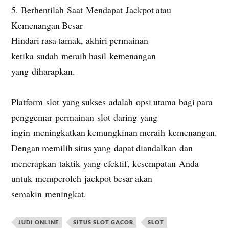
5. Berhentilah Saat Mendapat Jackpot atau
Kemenangan Besar
Hindari rasa tamak, akhiri permainan
ketika sudah meraih hasil kemenangan
yang diharapkan.
Platform slot yang sukses adalah opsi utama bagi para
penggemar permainan slot daring yang
ingin meningkatkan kemungkinan meraih kemenangan.
Dengan memilih situs yang dapat diandalkan dan
menerapkan taktik yang efektif, kesempatan Anda
untuk memperoleh jackpot besar akan
semakin meningkat.
JUDI ONLINE
SITUS SLOT GACOR
SLOT