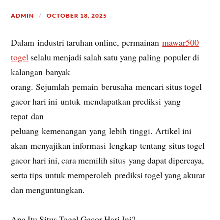
ADMIN
OCTOBER 18, 2025
Dalam industri taruhan online, permainan
mawar500
togel
selalu menjadi salah satu yang paling populer di
kalangan banyak
orang. Sejumlah pemain berusaha mencari situs togel
gacor hari ini untuk mendapatkan prediksi yang
tepat dan
peluang kemenangan yang lebih tinggi. Artikel ini
akan menyajikan informasi lengkap tentang situs togel
gacor hari ini, cara memilih situs yang dapat dipercaya,
serta tips untuk memperoleh prediksi togel yang akurat
dan menguntungkan.
Apa Itu Situs Togel Gacor Hari Ini?