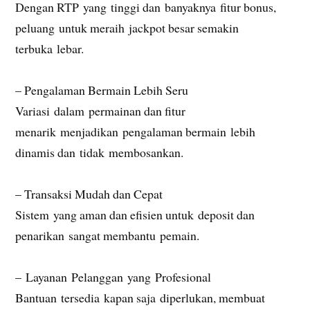
Dengan RTP yang tinggi dan banyaknya fitur bonus,
peluang untuk meraih jackpot besar semakin
terbuka lebar.
– Pengalaman Bermain Lebih Seru
Variasi dalam permainan dan fitur
menarik menjadikan pengalaman bermain lebih
dinamis dan tidak membosankan.
– Transaksi Mudah dan Cepat
Sistem yang aman dan efisien untuk deposit dan
penarikan sangat membantu pemain.
– Layanan Pelanggan yang Profesional
Bantuan tersedia kapan saja diperlukan, membuat