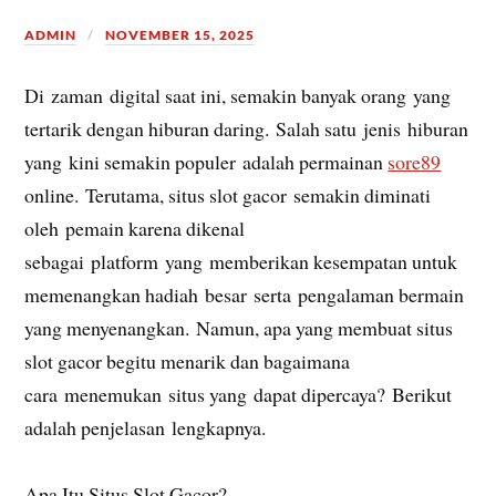
ADMIN
NOVEMBER 15, 2025
Di zaman digital saat ini, semakin banyak orang yang
tertarik dengan hiburan daring. Salah satu jenis hiburan
yang kini semakin populer adalah permainan
sore89
online. Terutama, situs slot gacor semakin diminati
oleh pemain karena dikenal
sebagai platform yang memberikan kesempatan untuk
memenangkan hadiah besar serta pengalaman bermain
yang menyenangkan. Namun, apa yang membuat situs
slot gacor begitu menarik dan bagaimana
cara menemukan situs yang dapat dipercaya? Berikut
adalah penjelasan lengkapnya.
Apa Itu Situs Slot Gacor?