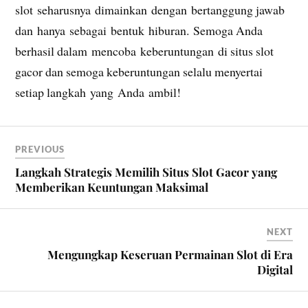
slot seharusnya dimainkan dengan bertanggung jawab
dan hanya sebagai bentuk hiburan. Semoga Anda
berhasil dalam mencoba keberuntungan di situs slot
gacor dan semoga keberuntungan selalu menyertai
setiap langkah yang Anda ambil!
PREVIOUS
Langkah Strategis Memilih Situs Slot Gacor yang
Memberikan Keuntungan Maksimal
NEXT
Mengungkap Keseruan Permainan Slot di Era
Digital