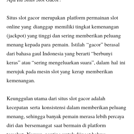
Situs slot gacor merupakan platform permainan slot
online yang dianggap memiliki tingkat kemenangan
(jackpot) yang tinggi dan sering memberikan peluang
menang kepada para pemain. Istilah “gacor” berasal
dari bahasa gaul Indonesia yang berarti “berbunyi
keras” atau “sering mengeluarkan suara”, dalam hal ini
merujuk pada mesin slot yang kerap memberikan
kemenangan.
Keunggulan utama dari situs slot gacor adalah
kecepatan serta konsistensi dalam memberikan peluang
menang, sehingga banyak pemain merasa lebih percaya
diri dan bersemangat saat bermain di platform