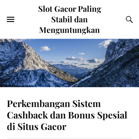
Slot Gacor Paling
Stabil dan
Menguntungkan
Perkembangan Sistem
Cashback dan Bonus Spesial
di Situs Gacor