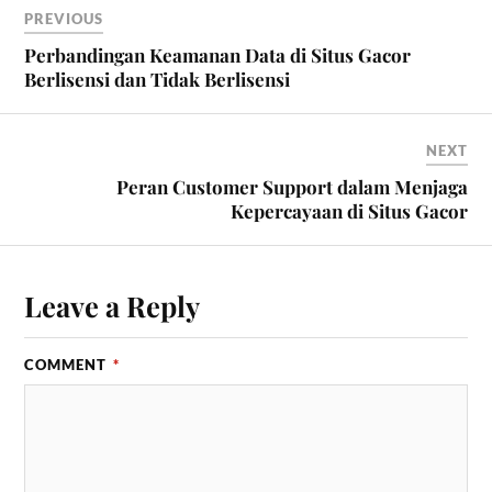
PREVIOUS
Perbandingan Keamanan Data di Situs Gacor
Berlisensi dan Tidak Berlisensi
NEXT
Peran Customer Support dalam Menjaga
Kepercayaan di Situs Gacor
Leave a Reply
COMMENT
*