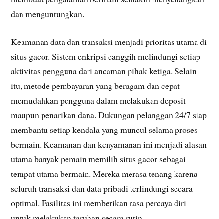
dan menguntungkan.
Keamanan data dan transaksi menjadi prioritas utama di
situs gacor. Sistem enkripsi canggih melindungi setiap
aktivitas pengguna dari ancaman pihak ketiga. Selain
itu, metode pembayaran yang beragam dan cepat
memudahkan pengguna dalam melakukan deposit
maupun penarikan dana. Dukungan pelanggan 24/7 siap
membantu setiap kendala yang muncul selama proses
bermain. Keamanan dan kenyamanan ini menjadi alasan
utama banyak pemain memilih situs gacor sebagai
tempat utama bermain. Mereka merasa tenang karena
seluruh transaksi dan data pribadi terlindungi secara
optimal. Fasilitas ini memberikan rasa percaya diri
untuk melakukan taruhan secara rutin.