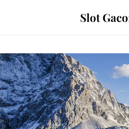
Slot Gaco