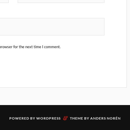
browser for the next time I comment.
&
POWERED BY
WORDPRESS
THEME BY
ANDERS NORÉN