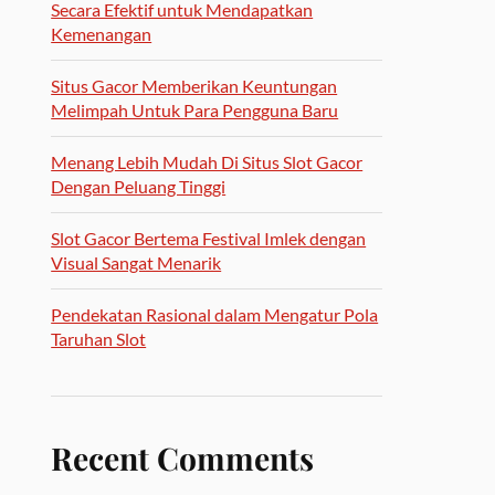
Secara Efektif untuk Mendapatkan
Kemenangan
Situs Gacor Memberikan Keuntungan
Melimpah Untuk Para Pengguna Baru
Menang Lebih Mudah Di Situs Slot Gacor
Dengan Peluang Tinggi
Slot Gacor Bertema Festival Imlek dengan
Visual Sangat Menarik
Pendekatan Rasional dalam Mengatur Pola
Taruhan Slot
Recent Comments