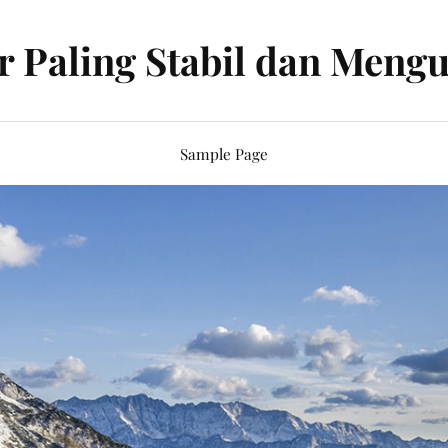
r Paling Stabil dan Men
Sample Page