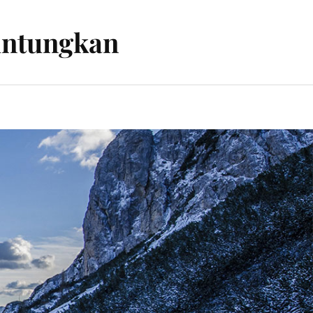
guntungkan