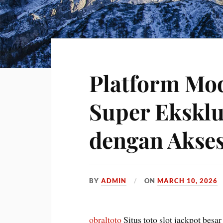
Platform Mod
Super Eksklus
dengan Akses
BY
ADMIN
ON
MARCH 10, 2026
obraltoto
Situs toto slot jackpot besa