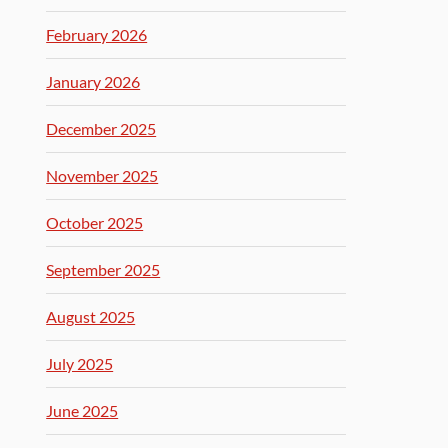
February 2026
January 2026
December 2025
November 2025
October 2025
September 2025
August 2025
July 2025
June 2025