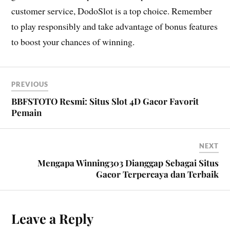
customer service, DodoSlot is a top choice. Remember
to play responsibly and take advantage of bonus features
to boost your chances of winning.
PREVIOUS
BBFSTOTO Resmi: Situs Slot 4D Gacor Favorit
Pemain
NEXT
Mengapa Winning303 Dianggap Sebagai Situs
Gacor Terpercaya dan Terbaik
Leave a Reply