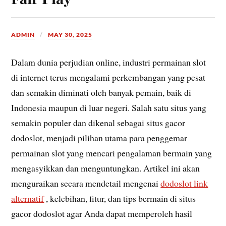
ADMIN
MAY 30, 2025
Dalam dunia perjudian online, industri permainan slot
di internet terus mengalami perkembangan yang pesat
dan semakin diminati oleh banyak pemain, baik di
Indonesia maupun di luar negeri. Salah satu situs yang
semakin populer dan dikenal sebagai situs gacor
dodoslot, menjadi pilihan utama para penggemar
permainan slot yang mencari pengalaman bermain yang
mengasyikkan dan menguntungkan. Artikel ini akan
menguraikan secara mendetail mengenai
dodoslot link
alternatif
, kelebihan, fitur, dan tips bermain di situs
gacor dodoslot agar Anda dapat memperoleh hasil