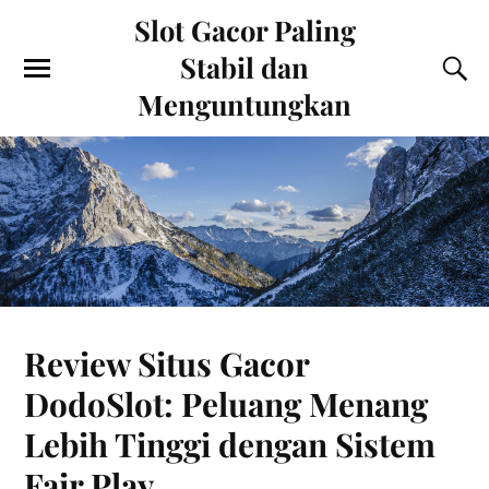
Slot Gacor Paling
Stabil dan
Menguntungkan
Review Situs Gacor
DodoSlot: Peluang Menang
Lebih Tinggi dengan Sistem
Fair Play