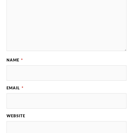
NAME
*
EMAIL
*
WEBSITE