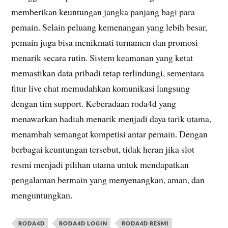
memberikan keuntungan jangka panjang bagi para
pemain. Selain peluang kemenangan yang lebih besar,
pemain juga bisa menikmati turnamen dan promosi
menarik secara rutin. Sistem keamanan yang ketat
memastikan data pribadi tetap terlindungi, sementara
fitur live chat memudahkan komunikasi langsung
dengan tim support. Keberadaan roda4d yang
menawarkan hadiah menarik menjadi daya tarik utama,
menambah semangat kompetisi antar pemain. Dengan
berbagai keuntungan tersebut, tidak heran jika slot
resmi menjadi pilihan utama untuk mendapatkan
pengalaman bermain yang menyenangkan, aman, dan
menguntungkan.
RODA4D
RODA4D LOGIN
RODA4D RESMI