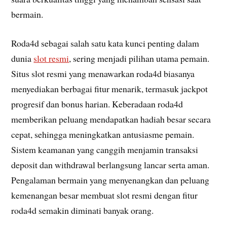
bermain.
Roda4d sebagai salah satu kata kunci penting dalam
dunia
slot resmi
, sering menjadi pilihan utama pemain.
Situs slot resmi yang menawarkan roda4d biasanya
menyediakan berbagai fitur menarik, termasuk jackpot
progresif dan bonus harian. Keberadaan roda4d
memberikan peluang mendapatkan hadiah besar secara
cepat, sehingga meningkatkan antusiasme pemain.
Sistem keamanan yang canggih menjamin transaksi
deposit dan withdrawal berlangsung lancar serta aman.
Pengalaman bermain yang menyenangkan dan peluang
kemenangan besar membuat slot resmi dengan fitur
roda4d semakin diminati banyak orang.