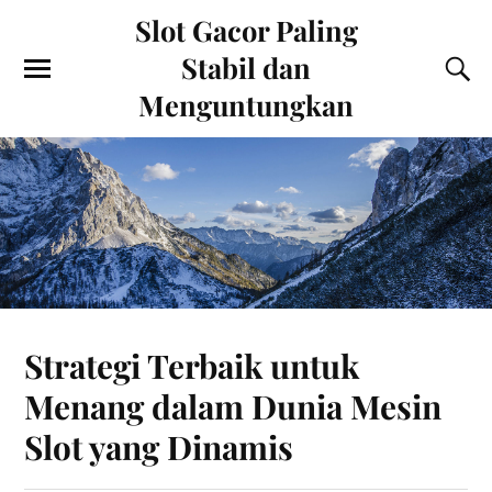
Slot Gacor Paling
Stabil dan
Menguntungkan
Strategi Terbaik untuk
Menang dalam Dunia Mesin
Slot yang Dinamis