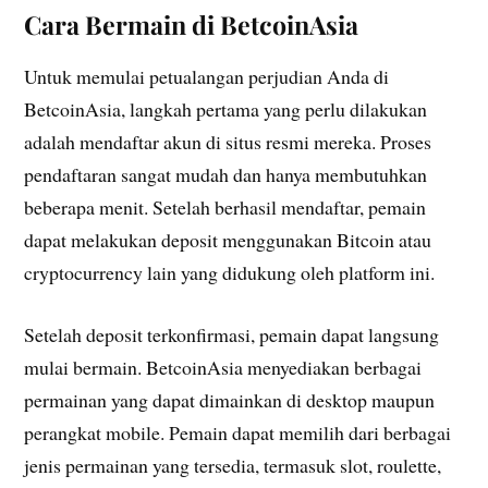
Cara Bermain di BetcoinAsia
Untuk memulai petualangan perjudian Anda di
BetcoinAsia, langkah pertama yang perlu dilakukan
adalah mendaftar akun di situs resmi mereka. Proses
pendaftaran sangat mudah dan hanya membutuhkan
beberapa menit. Setelah berhasil mendaftar, pemain
dapat melakukan deposit menggunakan Bitcoin atau
cryptocurrency lain yang didukung oleh platform ini.
Setelah deposit terkonfirmasi, pemain dapat langsung
mulai bermain. BetcoinAsia menyediakan berbagai
permainan yang dapat dimainkan di desktop maupun
perangkat mobile. Pemain dapat memilih dari berbagai
jenis permainan yang tersedia, termasuk slot, roulette,